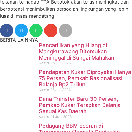
tekanan terhadap TPA Bekotok akan terus meningkat dan
berpotensi menimbulkan persoalan lingkungan yang lebih
luas di masa mendatang.
BERITA LAINNYA
Pencari Ikan yang Hilang di
Mangkurawang Ditemukan
Meninggal di Sungai Mahakam
Kamis, 16 Juli 2026
Pendapatan Kukar Diproyeksi Hanya
75 Persen, Pemkab Rasionalisasi
Belanja Rp2 Triliun
Kamis, 16 Juli 2026
Dana Transfer Baru 30 Persen,
Pencari Ikan yang Hilang di
Pemkab Kukar Terapkan Belanja
Sesuai Kas Daerah
Mangkurawang Ditemukan
Kamis, 11 Juni 2026
Meninggal di Sungai
Pedagang BBM Eceran di
Tenggarong Khawatir Penjualan