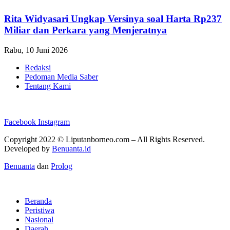
Rita Widyasari Ungkap Versinya soal Harta Rp237
Miliar dan Perkara yang Menjeratnya
Rabu, 10 Juni 2026
Redaksi
Pedoman Media Saber
Tentang Kami
Facebook
Instagram
Copyright 2022 ©
Liputanborneo.com
– All Rights Reserved.
Developed by
Benuanta.id
Benuanta
dan
Prolog
Beranda
Peristiwa
Nasional
Daerah