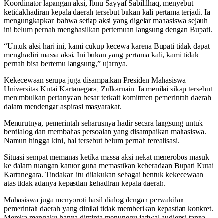
Koordinator lapangan aksi,
Ibnu Sayyaf Sabililhaq
, menyebut
ketidakhadiran kepala daerah tersebut bukan kali pertama terjadi. Ia
mengungkapkan bahwa setiap aksi yang digelar mahasiswa sejauh
ini belum pernah menghasilkan pertemuan langsung dengan Bupati.
“Untuk aksi hari ini, kami cukup kecewa karena Bupati tidak dapat
menghadiri massa aksi. Ini bukan yang pertama kali, kami tidak
pernah bisa bertemu langsung,” ujarnya.
Kekecewaan serupa juga disampaikan Presiden Mahasiswa
Universitas Kutai Kartanegara,
Zulkarnain
. Ia menilai sikap tersebut
menimbulkan pertanyaan besar terkait komitmen pemerintah daerah
dalam mendengar aspirasi masyarakat.
Menurutnya, pemerintah seharusnya hadir secara langsung untuk
berdialog dan membahas persoalan yang disampaikan mahasiswa.
Namun hingga kini, hal tersebut belum pernah terealisasi.
Situasi sempat memanas ketika massa aksi nekat menerobos masuk
ke dalam ruangan kantor guna memastikan keberadaan Bupati Kutai
Kartanegara. Tindakan itu dilakukan sebagai bentuk kekecewaan
atas tidak adanya kepastian kehadiran kepala daerah.
Mahasiswa juga menyoroti hasil dialog dengan perwakilan
pemerintah daerah yang dinilai tidak memberikan kepastian konkret.
Mereka mengaku hanya diminta menunggu jadwal audiensi tanpa