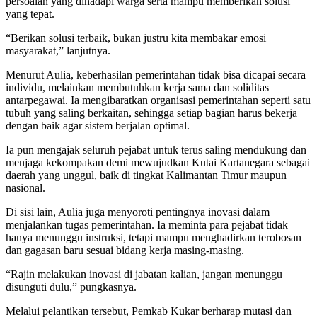
persoalan yang dihadapi warga serta mampu memberikan solusi
yang tepat.
“Berikan solusi terbaik, bukan justru kita membakar emosi
masyarakat,” lanjutnya.
Menurut Aulia, keberhasilan pemerintahan tidak bisa dicapai secara
individu, melainkan membutuhkan kerja sama dan soliditas
antarpegawai. Ia mengibaratkan organisasi pemerintahan seperti satu
tubuh yang saling berkaitan, sehingga setiap bagian harus bekerja
dengan baik agar sistem berjalan optimal.
Ia pun mengajak seluruh pejabat untuk terus saling mendukung dan
menjaga kekompakan demi mewujudkan Kutai Kartanegara sebagai
daerah yang unggul, baik di tingkat Kalimantan Timur maupun
nasional.
Di sisi lain, Aulia juga menyoroti pentingnya inovasi dalam
menjalankan tugas pemerintahan. Ia meminta para pejabat tidak
hanya menunggu instruksi, tetapi mampu menghadirkan terobosan
dan gagasan baru sesuai bidang kerja masing-masing.
“Rajin melakukan inovasi di jabatan kalian, jangan menunggu
disunguti dulu,” pungkasnya.
Melalui pelantikan tersebut, Pemkab Kukar berharap mutasi dan