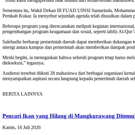
“Tentu kami mengapresiasi baik inisiasi dari teman-teman mahasiswa.
Sementara itu, Wakil Dekan III FUAD UINSI Samarinda, Mohammad S
Pemkab Kukar. Ia menyebut sejumlah agenda telah diusulkan dalam p
Beberapa program yang direncanakan meliputi kegiatan internasiona
pengembangan program keagamaan dan sosial, seperti tahfiz Al-Qur’a
Salehudin berharap pemerintah daerah dapat memberikan dukungan te
sinergi antara kampus dan pemerintah akan memberikan dampak posit
Meski begitu, ia menegaskan bahwa seluruh program tetap harus melalu
dieksekusi,” tegasnya.
Audiensi tersebut diikuti 28 mahasiswa dari berbagai organisasi ke
menyampaikan aspirasi secara langsung kepada pemerintah daerah se
BERITA LAINNYA
Pencari Ikan yang Hilang di Mangkurawang Ditem
Kamis, 16 Juli 2026