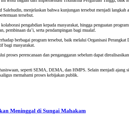
 Ini tentu bagian dari implementasi Tridharma Perguruan Tinggi, baik 
alehudin, menjelaskan bahwa kunjungan tersebut menjadi langkah a
ertemuan tersebut.
l, kolaborasi pengabdian kepada masyarakat, hingga penguatan progra
n, pembinaan da’i, serta pendampingan bagi mualaf.
rhadap berbagai program tersebut, baik melalui Organisasi Perangka
if bagi masyarakat.
i proses perencanaan dan penganggaran sebelum dapat direalisasikan. “
mahasiswaan, seperti SEMA, DEMA, dan HMPS. Selain menjadi ajang sil
kaligus memahami proses kebijakan publik.
ukan Meninggal di Sungai Mahakam