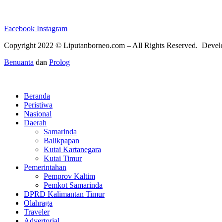
Facebook
Instagram
Copyright 2022 ©
Liputanborneo.com
– All Rights Reserved. Deve
Benuanta
dan
Prolog
Beranda
Peristiwa
Nasional
Daerah
Samarinda
Balikpapan
Kutai Kartanegara
Kutai Timur
Pemerintahan
Pemprov Kaltim
Pemkot Samarinda
DPRD Kalimantan Timur
Olahraga
Traveler
Advertorial