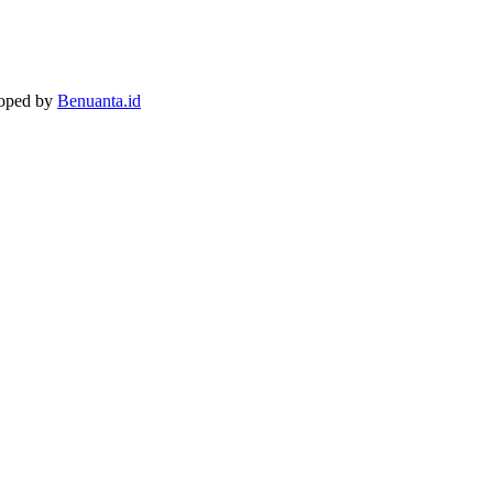
loped by
Benuanta.id