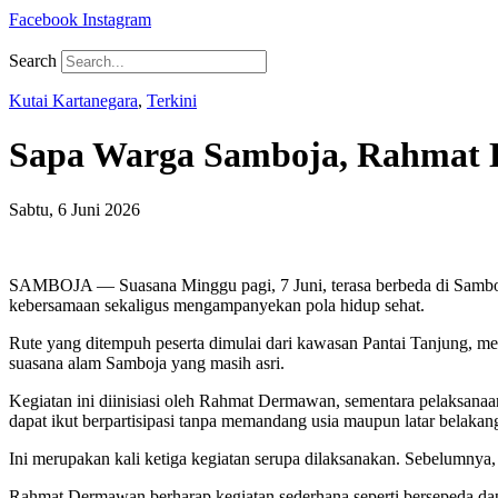
Facebook
Instagram
Search
Kutai Kartanegara
,
Terkini
Sapa Warga Samboja, Rahmat D
Sabtu, 6 Juni 2026
SAMBOJA — Suasana Minggu pagi, 7 Juni, terasa berbeda di Samboja
kebersamaan sekaligus mengampanyekan pola hidup sehat.
Rute yang ditempuh peserta dimulai dari kawasan Pantai Tanjung, me
suasana alam Samboja yang masih asri.
Kegiatan ini diinisiasi oleh Rahmat Dermawan, sementara pelaksanaa
dapat ikut berpartisipasi tanpa memandang usia maupun latar belakan
Ini merupakan kali ketiga kegiatan serupa dilaksanakan. Sebelumny
Rahmat Dermawan berharap kegiatan sederhana seperti bersepeda da