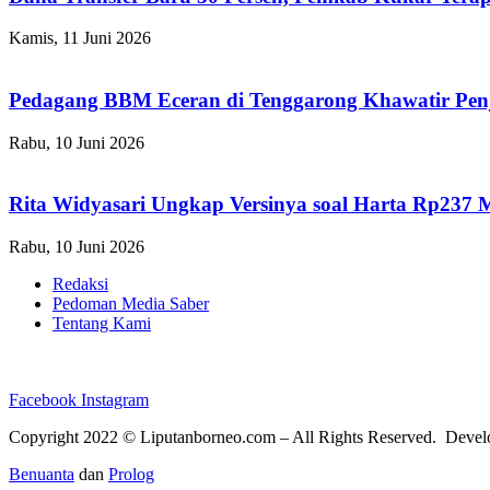
Kamis, 11 Juni 2026
Pedagang BBM Eceran di Tenggarong Khawatir Pen
Rabu, 10 Juni 2026
Rita Widyasari Ungkap Versinya soal Harta Rp237 
Rabu, 10 Juni 2026
Redaksi
Pedoman Media Saber
Tentang Kami
Facebook
Instagram
Copyright 2022 ©
Liputanborneo.com
– All Rights Reserved. Deve
Benuanta
dan
Prolog