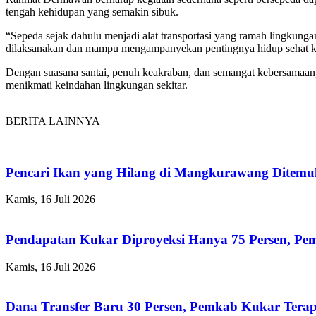
tengah kehidupan yang semakin sibuk.
“Sepeda sejak dahulu menjadi alat transportasi yang ramah lingkunga
dilaksanakan dan mampu mengampanyekan pentingnya hidup sehat ke
Dengan suasana santai, penuh keakraban, dan semangat kebersamaan
menikmati keindahan lingkungan sekitar.
BERITA LAINNYA
Pencari Ikan yang Hilang di Mangkurawang Ditem
Kamis, 16 Juli 2026
Pendapatan Kukar Diproyeksi Hanya 75 Persen, Pemk
Kamis, 16 Juli 2026
Dana Transfer Baru 30 Persen, Pemkab Kukar Terap