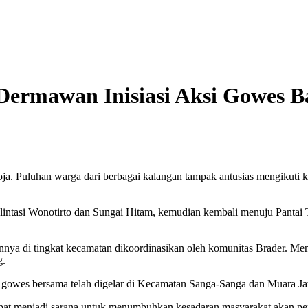
ermawan Inisiasi Aksi Gowes B
. Puluhan warga dari berbagai kalangan tampak antusias mengikuti k
lintasi Wonotirto dan Sungai Hitam, kemudian kembali menuju Pantai T
nnya di tingkat kecamatan dikoordinasikan oleh komunitas Brader. Me
g.
a, gowes bersama telah digelar di Kecamatan Sanga-Sanga dan Muara 
pat menjadi sarana untuk menumbuhkan kesadaran masyarakat akan pen