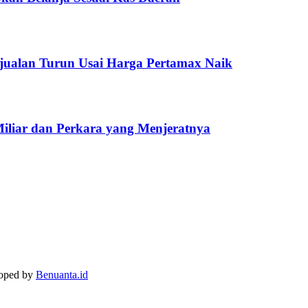
jualan Turun Usai Harga Pertamax Naik
Miliar dan Perkara yang Menjeratnya
loped by
Benuanta.id