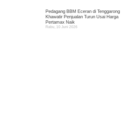
Pedagang BBM Eceran di Tenggarong
Khawatir Penjualan Turun Usai Harga
Pertamax Naik
Rabu, 10 Juni 2026
Pencari Ikan yang Hilang di
Mangkurawang Ditemukan Meninggal di
Sungai Mahakam
Kamis, 16 Juli 2026