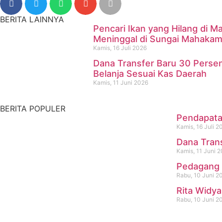
BERITA LAINNYA
Pencari Ikan yang Hilang di
Meninggal di Sungai Mahaka
Kamis, 16 Juli 2026
Dana Transfer Baru 30 Perse
Pencari Ikan yang Hilang d
Belanja Sesuai Kas Daerah
Kamis, 11 Juni 2026
Kamis, 16 Juli 2026
BERITA POPULER
Pendapatan
Kamis, 16 Juli 2
Dana Tran
Kamis, 11 Juni 
Pedagang 
Rabu, 10 Juni 2
Rita Widya
Rabu, 10 Juni 2