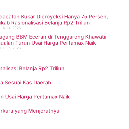
dapatan Kukar Diproyeksi Hanya 75 Persen,
ab Rasionalisasi Belanja Rp2 Triliun
 16 Juli 2026
agang BBM Eceran di Tenggarong Khawatir
ninggal di Sungai Mahakam
jualan Turun Usai Harga Pertamax Naik
10 Juni 2026
isasi Belanja Rp2 Triliun
ja Sesuai Kas Daerah
n Usai Harga Pertamax Naik
erkara yang Menjeratnya