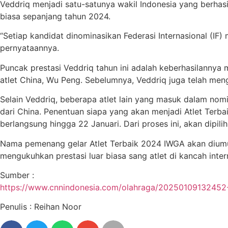
Veddriq menjadi satu-satunya wakil Indonesia yang berhasi
biasa sepanjang tahun 2024.
“Setiap kandidat dinominasikan Federasi Internasional (IF
pernyataannya.
Puncak prestasi Veddriq tahun ini adalah keberhasilannya 
atlet China, Wu Peng. Sebelumnya, Veddriq juga telah men
Selain Veddriq, beberapa atlet lain yang masuk dalam nom
dari China. Penentuan siapa yang akan menjadi Atlet Terba
berlangsung hingga 22 Januari. Dari proses ini, akan dipil
Nama pemenang gelar Atlet Terbaik 2024 IWGA akan diumum
mengukuhkan prestasi luar biasa sang atlet di kancah inter
Sumber :
https://www.cnnindonesia.com/olahraga/20250109132452-
Penulis : Reihan Noor