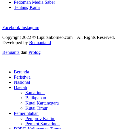
Pedoman Media Saber
Tentang Kami
Facebook
Instagram
Copyright 2022 ©
Liputanborneo.com
– All Rights Reserved.
Developed by
Benuanta.id
Benuanta
dan
Prolog
Beranda
Peristiwa
Nasional
Daerah
Samarinda
Balikpapan
Kutai Kartanegara
Kutai Timur
Pemerintahan
Pemprov Kaltim
Pemkot Samarinda
DPRD Kalimantan Timur