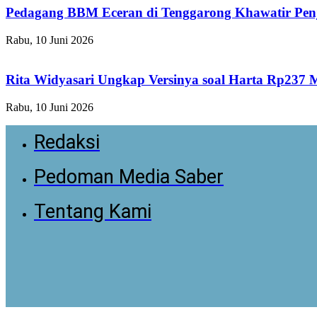
Pedagang BBM Eceran di Tenggarong Khawatir Pen
Rabu, 10 Juni 2026
Rita Widyasari Ungkap Versinya soal Harta Rp237 
Rabu, 10 Juni 2026
Redaksi
Pedoman Media Saber
Tentang Kami