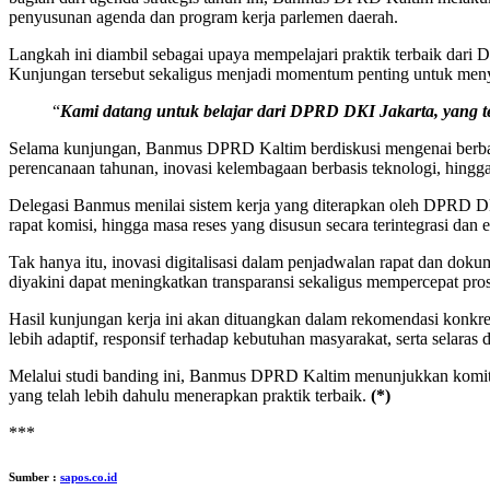
penyusunan agenda dan program kerja parlemen daerah.
Langkah ini diambil sebagai upaya mempelajari praktik terbaik dari D
Kunjungan tersebut sekaligus menjadi momentum penting untuk menye
“
Kami datang untuk belajar dari DPRD DKI Jakarta, yang tel
Selama kunjungan, Banmus DPRD Kaltim berdiskusi mengenai berbaga
perencanaan tahunan, inovasi kelembagaan berbasis teknologi, hingg
Delegasi Banmus menilai sistem kerja yang diterapkan oleh DPRD DKI 
rapat komisi, hingga masa reses yang disusun secara terintegrasi dan e
Tak hanya itu, inovasi digitalisasi dalam penjadwalan rapat dan dok
diyakini dapat meningkatkan transparansi sekaligus mempercepat pro
Hasil kunjungan kerja ini akan dituangkan dalam rekomendasi konk
lebih adaptif, responsif terhadap kebutuhan masyarakat, serta selar
Melalui studi banding ini, Banmus DPRD Kaltim menunjukkan komitme
yang telah lebih dahulu menerapkan praktik terbaik.
(*)
***
Sumber :
sapos.co.id