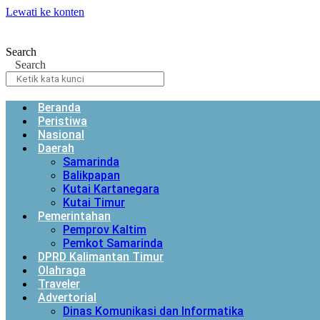
Lewati ke konten
Search
Search
Beranda
Peristiwa
Nasional
Daerah
Samarinda
Balikpapan
Kutai Kartanegara
Kutai Timur
Pemerintahan
Pemprov Kaltim
Pemkot Samarinda
DPRD Kalimantan Timur
Olahraga
Traveler
Advertorial
Dinas Komunikasi dan Informatika