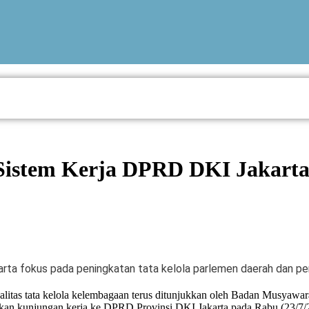
stem Kerja DPRD DKI Jakarta 
ta fokus pada peningkatan tata kelola parlemen daerah dan pe
itas tata kelola kelembagaan terus ditunjukkan oleh Badan Musyawa
kukan kunjungan kerja ke DPRD Provinsi DKI Jakarta pada Rabu (23/