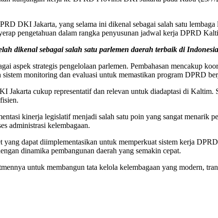
PRD DKI Jakarta, yang selama ini dikenal sebagai salah satu lembaga le
rap pengetahuan dalam rangka penyusunan jadwal kerja DPRD Kaltim T
ah dikenal sebagai salah satu parlemen daerah terbaik di Indonesia
i aspek strategis pengelolaan parlemen. Pembahasan mencakup koord
a sistem monitoring dan evaluasi untuk memastikan program DPRD berja
Jakarta cukup representatif dan relevan untuk diadaptasi di Kaltim. S
fisien.
umentasi kinerja legislatif menjadi salah satu poin yang sangat menari
ses administrasi kelembagaan.
ret yang dapat diimplementasikan untuk memperkuat sistem kerja DP
as dengan dinamika pembangunan daerah yang semakin cepat.
nnya untuk membangun tata kelola kelembagaan yang modern, transpar