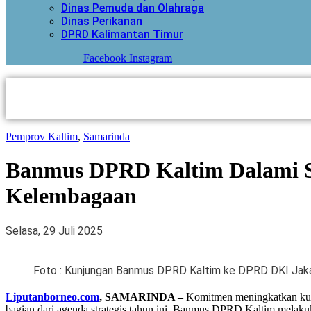
Dinas Pemuda dan Olahraga
Dinas Perikanan
DPRD Kalimantan Timur
Facebook
Instagram
Pemprov Kaltim
,
Samarinda
Banmus DPRD Kaltim Dalami Si
Kelembagaan
Selasa, 29 Juli 2025
Foto : Kunjungan Banmus DPRD Kaltim ke DPRD DKI Jakar
Liputanborneo.com
, SAMARINDA –
Komitmen meningkatkan kual
bagian dari agenda strategis tahun ini, Banmus DPRD Kaltim mela