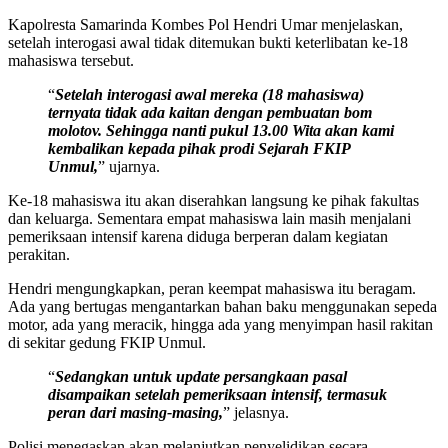
Kapolresta Samarinda Kombes Pol Hendri Umar menjelaskan,
setelah interogasi awal tidak ditemukan bukti keterlibatan ke-18
mahasiswa tersebut.
“
Setelah interogasi awal mereka (18 mahasiswa)
ternyata tidak ada kaitan dengan pembuatan bom
molotov. Sehingga nanti pukul 13.00 Wita akan kami
kembalikan kepada pihak prodi Sejarah FKIP
Unmul,
” ujarnya.
Ke-18 mahasiswa itu akan diserahkan langsung ke pihak fakultas
dan keluarga. Sementara empat mahasiswa lain masih menjalani
pemeriksaan intensif karena diduga berperan dalam kegiatan
perakitan.
Hendri mengungkapkan, peran keempat mahasiswa itu beragam.
Ada yang bertugas mengantarkan bahan baku menggunakan sepeda
motor, ada yang meracik, hingga ada yang menyimpan hasil rakitan
di sekitar gedung FKIP Unmul.
“
Sedangkan untuk update persangkaan pasal
disampaikan setelah pemeriksaan intensif, termasuk
peran dari masing-masing,
” jelasnya.
Polisi menegaskan akan melanjutkan penyelidikan secara