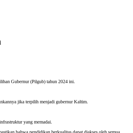
m
ihan Gubernur (Pilgub) tahun 2024 ini.
kannya jika terpilih menjadi gubernur Kaltim.
nfrastruktur yang memadai.
mastikan bahwa pendidikan berkualitas dapat diakses oleh semua