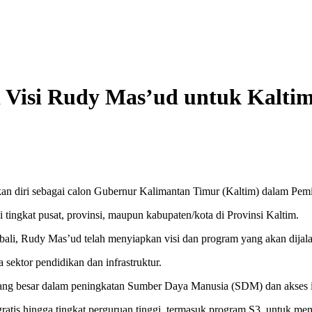
i Visi Rudy Mas’ud untuk Kalti
 diri sebagai calon Gubernur Kalimantan Timur (Kaltim) dalam Pemil
 tingkat pusat, provinsi, maupun kabupaten/kota di Provinsi Kaltim.
li, Rudy Mas’ud telah menyiapkan visi dan program yang akan dijalan
 sektor pendidikan dan infrastruktur.
ng besar dalam peningkatan Sumber Daya Manusia (SDM) dan akses i
ratis hingga tingkat perguruan tinggi, termasuk program S3, untuk me