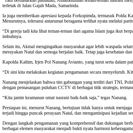
“Tadi berdasarkan pantauan, Alhamdulillah teman-teman nasrani men
terletak di Jalan Gajah Mada, Samarinda.
Ia juga memberikan apresiasi kepada Forkopimda, termasuk Polda Ka
Menurutnya, toleransi antarumat beragama terlihat nyata melalui par
“Di gereja tadi kita lihat teman-teman dari agama Islam juga ikut be
imbuhnya.
Selain itu, Akmal mengingatkan masyarakat agar lebih waspada sela
merayakan Natal dan semoga berjalan baik. Tetap jaga kesehatan dan
Kapolda Kaltim, Irjen Pol Nanang Avianto, yang turut serta dalam 
“Di sini kita melakukan kegiatan pengamanan secara menyeluruh. Ki
Nanang menjelaskan bahwa tim gabungan yang terdiri dari TNI, Polri
dengan pemasangan puluhan CCTV di berbagai titik strategis, terma
“Kita jamin keamanan umat nasrani baik-baik saja,” tegas Nanang.
Persiapan ini, menurut Nanang, bertujuan tidak hanya untuk menjaga
terjadi hingga puncak perayaan Natal, dan mengantisipasi kejadian s
Dengan langkah pengamanan yang komprehensif dan dukungan berbagai
berbagai elemen masyarakat menjadi bukti nyata harmoni keberagama