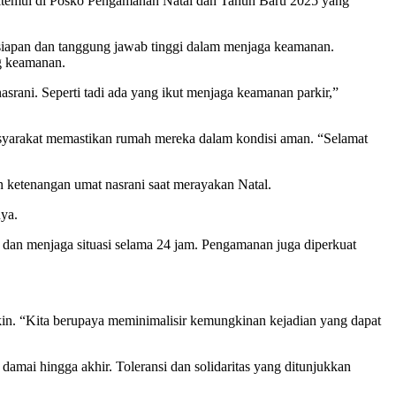
t ditemui di Posko Pengamanan Natal dan Tahun Baru 2025 yang
esiapan dan tanggung jawab tinggi dalam menjaga keamanan.
ng keamanan.
asrani. Seperti tadi ada yang ikut menjaga keamanan parkir,”
asyarakat memastikan rumah mereka dalam kondisi aman. “Selamat
 ketenangan umat nasrani saat merayakan Natal.
ya.
 dan menjaga situasi selama 24 jam. Pengamanan juga diperkuat
gkin. “Kita berupaya meminimalisir kemungkinan kejadian yang dapat
mai hingga akhir. Toleransi dan solidaritas yang ditunjukkan