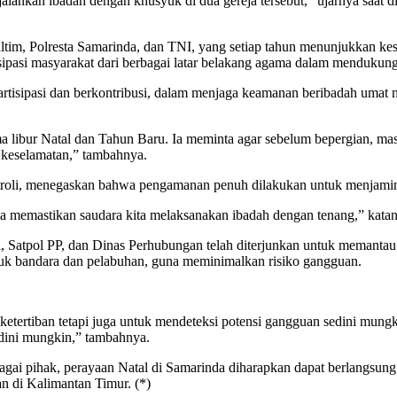
jalankan ibadah dengan khusyuk di dua gereja tersebut,” ujarnya saa
ltim, Polresta Samarinda, dan TNI, yang setiap tahun menunjukkan k
tisipasi masyarakat dari berbagai latar belakang agama dalam menduku
rpartisipasi dan berkontribusi, dalam menjaga keamanan beribadah umat n
ma libur Natal dan Tahun Baru. Ia meminta agar sebelum bepergian, m
 keselamatan,” tambahnya.
patroli, menegaskan bahwa pengamanan penuh dilakukan untuk menjamin
ta memastikan saudara kita melaksanakan ibadah dengan tenang,” katan
, Satpol PP, dan Dinas Perhubungan telah diterjunkan untuk memantau
suk bandara dan pelabuhan, guna meminimalkan risiko gangguan.
 ketertiban tetapi juga untuk mendeteksi potensi gangguan sedini mun
edini mungkin,” tambahnya.
 pihak, perayaan Natal di Samarinda diharapkan dapat berlangsung da
n di Kalimantan Timur. (*)