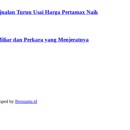
jualan Turun Usai Harga Pertamax Naik
Miliar dan Perkara yang Menjeratnya
loped by
Benuanta.id