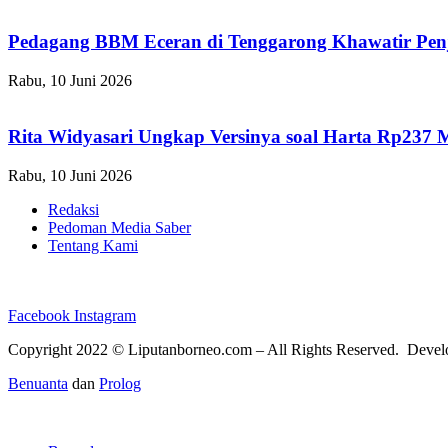
Pedagang BBM Eceran di Tenggarong Khawatir Pen
Rabu, 10 Juni 2026
Rita Widyasari Ungkap Versinya soal Harta Rp237 
Rabu, 10 Juni 2026
Redaksi
Pedoman Media Saber
Tentang Kami
Facebook
Instagram
Copyright 2022 ©
Liputanborneo.com
– All Rights Reserved. Deve
Benuanta
dan
Prolog