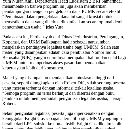
Yura Nuran Aafi, Departemen Head Ekosistem 2 BRI Samarinda,
menambahkan bahwa program ini juga akan memberikan
pendampingan mengenai pengelolaan dana PUMK secara efektif.
“Pembinaan dalam pengelolaan dana ini sangat krusial untuk
memastikan dana yang diterima dimanfaatkan secara optimal demi
pengembangan usaha,” jelas Yura.
Pada acara ini, Ferdiansyah dari Dinas Perindustrian, Perdagangan,
Koperasi, dan UKM Balikpapan hadir sebagai narasumber,
menjelaskan pentingnya legalitas usaha bagi UMKM. Salah satu
materi yang disampaikan adalah cara pembuatan Nomor Induk
Berusaha (NIB), yang menurutnya merupakan hal fundamental bagi
UMKM untuk memperluas akses pasar dan mendapatkan
kepercayaan lebih dari konsumen.
Materi yang disampaikan mendapatkan antusiasme tinggi dari
peserta, seperti diungkapkan oleh Robert Difi, salah seorang peserta
yang merasa terbantu dengan informasi terkait legalitas usaha.
“Semoga program ini terus berlanjut dan disertai dengan buku
panduan untuk mempermudah pengurusan legalitas usaha,” harap
Robert.
Selain penguatan legalitas, peserta juga diperkenalkan dengan
keunggulan Bright Gas sebagai alternatif bagi UMKM yang ingin
beralih dari LPG subsidi ke non-subsidi. Bright Gas diklaim lebih
hemat energi dan lebih awet, sehingga bisa memberikan solusi