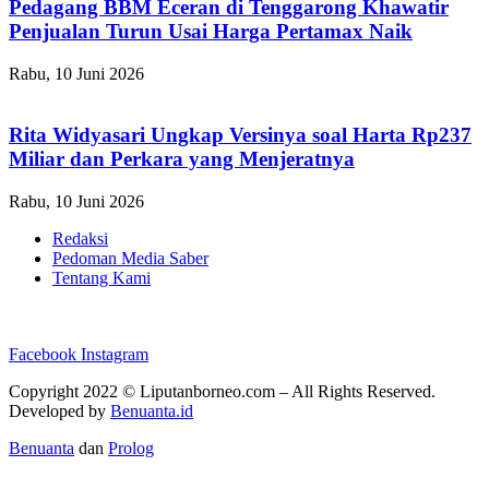
Pedagang BBM Eceran di Tenggarong Khawatir
Penjualan Turun Usai Harga Pertamax Naik
Rabu, 10 Juni 2026
Rita Widyasari Ungkap Versinya soal Harta Rp237
Miliar dan Perkara yang Menjeratnya
Rabu, 10 Juni 2026
Redaksi
Pedoman Media Saber
Tentang Kami
Facebook
Instagram
Copyright 2022 ©
Liputanborneo.com
– All Rights Reserved.
Developed by
Benuanta.id
Benuanta
dan
Prolog