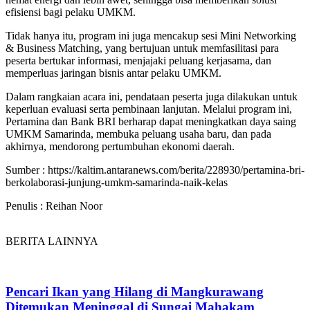
efisiensi bagi pelaku UMKM.
Tidak hanya itu, program ini juga mencakup sesi Mini Networking
& Business Matching, yang bertujuan untuk memfasilitasi para
peserta bertukar informasi, menjajaki peluang kerjasama, dan
memperluas jaringan bisnis antar pelaku UMKM.
Dalam rangkaian acara ini, pendataan peserta juga dilakukan untuk
keperluan evaluasi serta pembinaan lanjutan. Melalui program ini,
Pertamina dan Bank BRI berharap dapat meningkatkan daya saing
UMKM Samarinda, membuka peluang usaha baru, dan pada
akhirnya, mendorong pertumbuhan ekonomi daerah.
Sumber : https://kaltim.antaranews.com/berita/228930/pertamina-bri-
berkolaborasi-junjung-umkm-samarinda-naik-kelas
Penulis : Reihan Noor
BERITA LAINNYA
Pencari Ikan yang Hilang di Mangkurawang
Ditemukan Meninggal di Sungai Mahakam