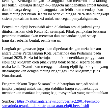
keluarga. Keluarga dengan 1-3 anggota akan menerima dua tabung
per bulan, keluarga dengan 4-6 anggota mendapatkan empat tabung,
dan keluarga dengan tujuh anggota atau lebih akan mendapatkan
lima tabung per bulan. Kartu ini berlaku hingga 2026 dan dilengkapi
sistem pencatatan transaksi untuk mencegah penyalahgunaan.
Penyaluran elpiji bersubsidi akan dilakukan sesuai jadwal yang
diinformasikan oleh Ketua RT setempat. Pihak pangkalan bersama
penerima manfaat akan mencatat dan menandatangani setiap
transaksi sebagai bentuk pengawasan.
Langkah pengawasan juga akan diperkuat dengan razia bersama
antara Dinas Perdagangan Kota Samarinda dan Pertamina pada
Januari 2025. Razia ini bertujuan untuk menertibkan penggunaan
elpiji tiga kilogram oleh pihak yang tidak berhak, seperti pelaku
usaha kecil. “Kami akan mengganti tabung elpiji tiga kilogram yang
disalahgunakan dengan tabung bright gas lima kilogram,” jelas
Nurrahmani.
Program “Kartu Tepat Sasaran” ini diharapkan menjadi solusi
jangka panjang untuk menjaga stabilitas harga elpiji sekaligus
memberikan manfaat langsung bagi masyarakat yang membutuhkan.
Sumber :
https://kaltim.antaranews.com/berita/229014/pemkot-
samarinda-terapkan-kartu-tepat-sasaran-elpiji-bersubsidi