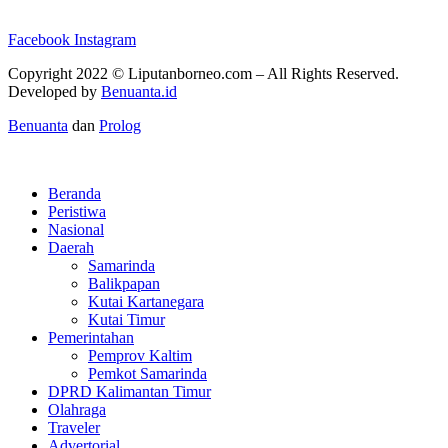
Facebook
Instagram
Copyright 2022 ©
Liputanborneo.com
– All Rights Reserved.
Developed by
Benuanta.id
Benuanta
dan
Prolog
Beranda
Peristiwa
Nasional
Daerah
Samarinda
Balikpapan
Kutai Kartanegara
Kutai Timur
Pemerintahan
Pemprov Kaltim
Pemkot Samarinda
DPRD Kalimantan Timur
Olahraga
Traveler
Advertorial