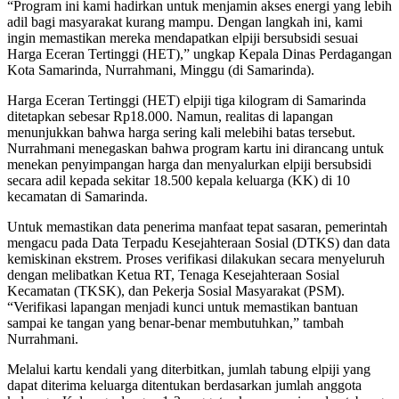
“Program ini kami hadirkan untuk menjamin akses energi yang lebih
adil bagi masyarakat kurang mampu. Dengan langkah ini, kami
ingin memastikan mereka mendapatkan elpiji bersubsidi sesuai
Harga Eceran Tertinggi (HET),” ungkap Kepala Dinas Perdagangan
Kota Samarinda, Nurrahmani, Minggu (di Samarinda).
Harga Eceran Tertinggi (HET) elpiji tiga kilogram di Samarinda
ditetapkan sebesar Rp18.000. Namun, realitas di lapangan
menunjukkan bahwa harga sering kali melebihi batas tersebut.
Nurrahmani menegaskan bahwa program kartu ini dirancang untuk
menekan penyimpangan harga dan menyalurkan elpiji bersubsidi
secara adil kepada sekitar 18.500 kepala keluarga (KK) di 10
kecamatan di Samarinda.
Untuk memastikan data penerima manfaat tepat sasaran, pemerintah
mengacu pada Data Terpadu Kesejahteraan Sosial (DTKS) dan data
kemiskinan ekstrem. Proses verifikasi dilakukan secara menyeluruh
dengan melibatkan Ketua RT, Tenaga Kesejahteraan Sosial
Kecamatan (TKSK), dan Pekerja Sosial Masyarakat (PSM).
“Verifikasi lapangan menjadi kunci untuk memastikan bantuan
sampai ke tangan yang benar-benar membutuhkan,” tambah
Nurrahmani.
Melalui kartu kendali yang diterbitkan, jumlah tabung elpiji yang
dapat diterima keluarga ditentukan berdasarkan jumlah anggota