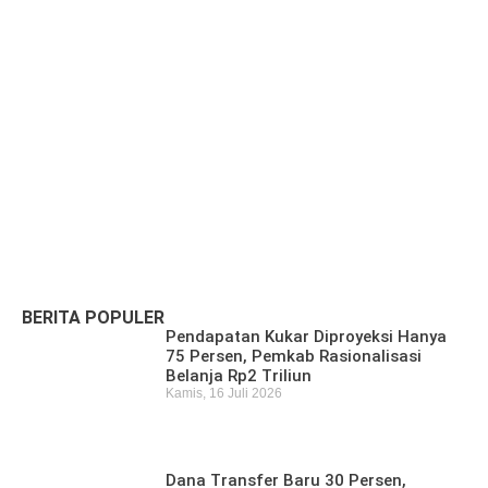
Pencari Ikan yang Hilang di Mangkurawang
Ditemukan Meninggal di Sungai Mahakam
Kamis, 16 Juli 2026
BERITA POPULER
Pendapatan Kukar Diproyeksi Hanya
75 Persen, Pemkab Rasionalisasi
Belanja Rp2 Triliun
Kamis, 16 Juli 2026
Dana Transfer Baru 30 Persen,