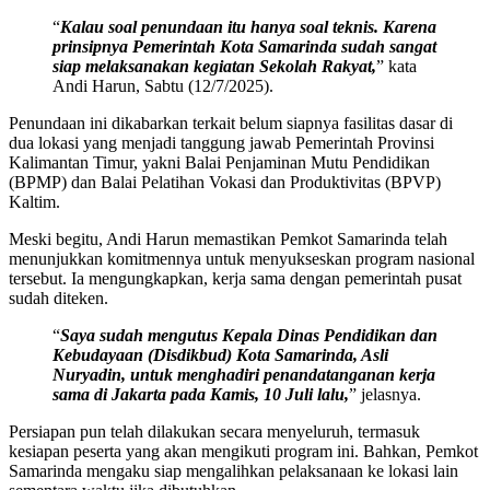
“
Kalau soal penundaan itu hanya soal teknis. Karena
prinsipnya Pemerintah Kota Samarinda sudah sangat
siap melaksanakan kegiatan Sekolah Rakyat,
” kata
Andi Harun, Sabtu (12/7/2025).
Penundaan ini dikabarkan terkait belum siapnya fasilitas dasar di
dua lokasi yang menjadi tanggung jawab Pemerintah Provinsi
Kalimantan Timur, yakni Balai Penjaminan Mutu Pendidikan
(BPMP) dan Balai Pelatihan Vokasi dan Produktivitas (BPVP)
Kaltim.
Meski begitu, Andi Harun memastikan Pemkot Samarinda telah
menunjukkan komitmennya untuk menyukseskan program nasional
tersebut. Ia mengungkapkan, kerja sama dengan pemerintah pusat
sudah diteken.
“
Saya sudah mengutus Kepala Dinas Pendidikan dan
Kebudayaan (Disdikbud) Kota Samarinda, Asli
Nuryadin, untuk menghadiri penandatanganan kerja
sama di Jakarta pada Kamis, 10 Juli lalu,
” jelasnya.
Persiapan pun telah dilakukan secara menyeluruh, termasuk
kesiapan peserta yang akan mengikuti program ini. Bahkan, Pemkot
Samarinda mengaku siap mengalihkan pelaksanaan ke lokasi lain