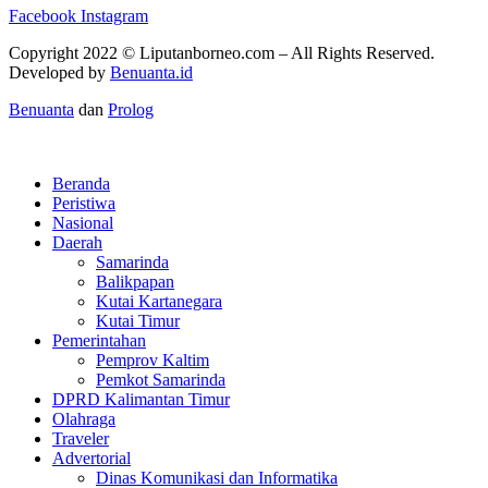
Facebook
Instagram
Copyright 2022 ©
Liputanborneo.com
– All Rights Reserved.
Developed by
Benuanta.id
Benuanta
dan
Prolog
Beranda
Peristiwa
Nasional
Daerah
Samarinda
Balikpapan
Kutai Kartanegara
Kutai Timur
Pemerintahan
Pemprov Kaltim
Pemkot Samarinda
DPRD Kalimantan Timur
Olahraga
Traveler
Advertorial
Dinas Komunikasi dan Informatika