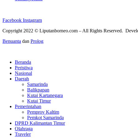
Facebook
Instagram
Copyright 2022 ©
Liputanborneo.com
– All Rights Reserved. Deve
Benuanta
dan
Prolog
Beranda
Peristiwa
Nasional
Daerah
Samarinda
Balikpapan
Kutai Kartanegara
Kutai Timur
Pemerintahan
Pemprov Kaltim
Pemkot Samarinda
DPRD Kalimantan Timur
Olahraga
Traveler