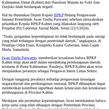
Kalimantan Timur (Kaltim) dari Hasoloan Manalu ke Felix Joni
Darjoko tidak berdampak negatif.
Hal itu diutarakan Deputi Kepala
BPKP
Bidang Pengawasan
Instansi Pemerintah, Iwan Taufiq Purwanto sebelum menyaksikan
pelantikan Kepala BPKP Kaltim yang dilakukan langsung oleh
Penjabat (Pj) Gubernur Akmal Malik, Senin (22/1/2024).
“Tentu, pergantian kepemimpinan ini tidak berdampak pada sinergi
yang telah terbangun dengan pemerintah daerah,” ungkapnya, di
Pendopo Odah Etam, Kompleks Kantor Gubernur, Jalan Gajah
Mada, Samarinda.
Iwan Taufiq Purwanto
, memberikan keyakinan bahwa BPKP
Kaltim tetap akan aktif dalam mendukung pembangunan daerah,
terutama di Bumi Kalimantan. Pasalnya, BPKP Kaltim akan terus
menjalankan perannya sebagai Pengawas Intern Lintas Sektor.
Dengan tanggung jawabnya terhadap pengawasan keuangan
negara/daerah dan pembangunan nasional, BPKP diharapkan dapat
memberikan kontribusi signifikan dalam kelancaran dan kesuksesan
pembangunan di Provinsi Kaltim.
Meskipun ada perubahan kepemimpinan, Iwan menekankan bahwa
kerja sama yang telah dibangun dengan Pemerintah Provinsi,