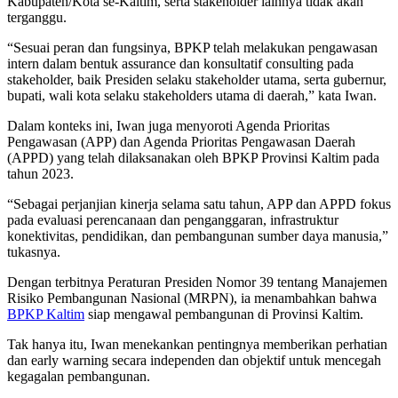
Kabupaten/Kota se-Kaltim, serta stakeholder lainnya tidak akan
terganggu.
“Sesuai peran dan fungsinya, BPKP telah melakukan pengawasan
intern dalam bentuk assurance dan konsultatif consulting pada
stakeholder, baik Presiden selaku stakeholder utama, serta gubernur,
bupati, wali kota selaku stakeholders utama di daerah,” kata Iwan.
Dalam konteks ini, Iwan juga menyoroti Agenda Prioritas
Pengawasan (APP) dan Agenda Prioritas Pengawasan Daerah
(APPD) yang telah dilaksanakan oleh BPKP Provinsi Kaltim pada
tahun 2023.
“Sebagai perjanjian kinerja selama satu tahun, APP dan APPD fokus
pada evaluasi perencanaan dan penganggaran, infrastruktur
konektivitas, pendidikan, dan pembangunan sumber daya manusia,”
tukasnya.
Dengan terbitnya Peraturan Presiden Nomor 39 tentang Manajemen
Risiko Pembangunan Nasional (MRPN), ia menambahkan bahwa
BPKP Kaltim
siap mengawal pembangunan di Provinsi Kaltim.
Tak hanya itu, Iwan menekankan pentingnya memberikan perhatian
dan early warning secara independen dan objektif untuk mencegah
kegagalan pembangunan.