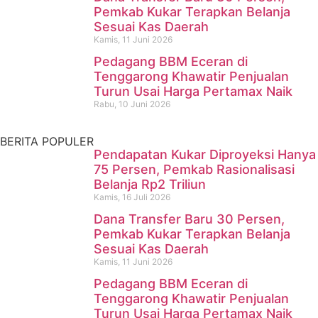
Pencari Ikan yang Hilang di
Pemkab Kukar Terapkan Belanja
Sesuai Kas Daerah
Mangkurawang Ditemukan
Kamis, 11 Juni 2026
Meninggal di Sungai
Pedagang BBM Eceran di
Tenggarong Khawatir Penjualan
Mahakam
Turun Usai Harga Pertamax Naik
Rabu, 10 Juni 2026
Kamis, 16 Juli 2026
BERITA POPULER
Pendapatan Kukar Diproyeksi Hanya
75 Persen, Pemkab Rasionalisasi
Belanja Rp2 Triliun
Kamis, 16 Juli 2026
Dana Transfer Baru 30 Persen,
Pemkab Kukar Terapkan Belanja
Sesuai Kas Daerah
Kamis, 11 Juni 2026
Pedagang BBM Eceran di
Tenggarong Khawatir Penjualan
Turun Usai Harga Pertamax Naik