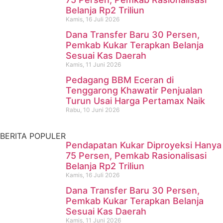
Belanja Rp2 Triliun
Kamis, 16 Juli 2026
Dana Transfer Baru 30 Persen,
Pencari Ikan yang Hilang di
Pemkab Kukar Terapkan Belanja
Sesuai Kas Daerah
Mangkurawang Ditemukan
Kamis, 11 Juni 2026
Meninggal di Sungai
Pedagang BBM Eceran di
Tenggarong Khawatir Penjualan
Mahakam
Turun Usai Harga Pertamax Naik
Rabu, 10 Juni 2026
Kamis, 16 Juli 2026
BERITA POPULER
Pendapatan Kukar Diproyeksi Hanya
75 Persen, Pemkab Rasionalisasi
Belanja Rp2 Triliun
Kamis, 16 Juli 2026
Dana Transfer Baru 30 Persen,
Pemkab Kukar Terapkan Belanja
Sesuai Kas Daerah
Kamis, 11 Juni 2026