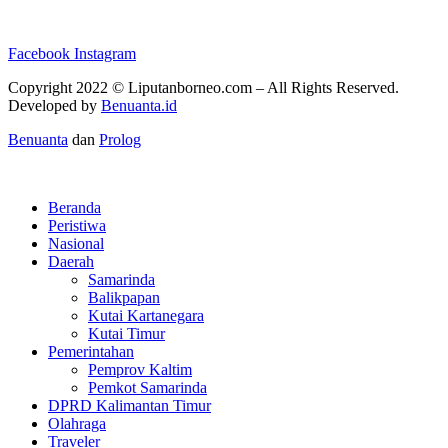
Facebook
Instagram
Copyright 2022 ©
Liputanborneo.com
– All Rights Reserved.
Developed by
Benuanta.id
Benuanta
dan
Prolog
Beranda
Peristiwa
Nasional
Daerah
Samarinda
Balikpapan
Kutai Kartanegara
Kutai Timur
Pemerintahan
Pemprov Kaltim
Pemkot Samarinda
DPRD Kalimantan Timur
Olahraga
Traveler