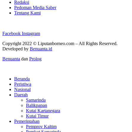
Redaksi
Pedoman Media Saber
Tentang Kami
Facebook
Instagram
Copyright 2022 ©
Liputanborneo.com
– All Rights Reserved.
Developed by
Benuanta.id
Benuanta
dan
Prolog
Beranda
Peristiwa
Nasional
Daerah
Samarinda
Balikpapan
Kutai Kartanegara
Kutai Timur
Pemerintahan
Pemprov Kaltim
Pemkot Samarinda