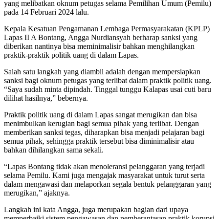
yang melibatkan oknum petugas selama Pemilihan Umum (Pemilu)
pada 14 Februari 2024 lalu.
Kepala Kesatuan Pengamanan Lembaga Permasyarakatan (KPLP)
Lapas II A Bontang, Angga Nurdiansyah berharap sanksi yang
diberikan nantinya bisa meminimalisir bahkan menghilangkan
praktik-praktik politik uang di dalam Lapas.
Salah satu langkah yang diambil adalah dengan mempersiapkan
sanksi bagi oknum petugas yang terlibat dalam praktik politik uang.
“Saya sudah minta dipindah. Tinggal tunggu Kalapas usai cuti baru
dilihat hasilnya,” bebernya.
Praktik politik uang di dalam Lapas sangat merugikan dan bisa
menimbulkan kerugian bagi semua pihak yang terlibat. Dengan
memberikan sanksi tegas, diharapkan bisa menjadi pelajaran bagi
semua pihak, sehingga praktik tersebut bisa diminimalisir atau
bahkan dihilangkan sama sekali.
“Lapas Bontang tidak akan menoleransi pelanggaran yang terjadi
selama Pemilu. Kami juga mengajak masyarakat untuk turut serta
dalam mengawasi dan melaporkan segala bentuk pelanggaran yang
merugikan,” ajaknya.
Langkah ini kata Angga, juga merupakan bagian dari upaya
memperbaiki sistem pengawasan dan pemberantasan praktik korupsi