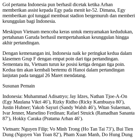
Gol pertama Indonesia pun berhasil dicetak ketika Arhan
memberikan assist kepada Egy pada menit ke-52. Dimana, Egy
memberikan gol tunggal membuat stadion bergemuruh dan memberi
keunggulan bagi Indonesia.
Meskipun Vietnam mencoba keras untuk menyamakan kedudukan,
pertahanan Garuda berhasil mempertahankan keunggulan hingga
akhir pertandingan.
Dengan kemenangan ini, Indonesia naik ke peringkat kedua dalam
klasemen Grup F dengan empat poin dari tiga pertandingan.
Sementara itu, Vietnam turun ke posisi ketiga dengan tiga poin.
Kedua tim akan kembali bertemu di Hanoi dalam pertandingan
lanjutan pada tanggal 26 Maret mendatang.
Susunan Pemain
Indonesia: Muhammad Adisatryo; Jay Idzes, Nathan Tjoe-A-On
(Egy Maulana Vikri 46′), Rizky Ridho (Ricky Kambuaya 80′),
Justin Hubner; Yakob Sayuri (Sandy Walsh 46′), Witan Sulaeman,
Ivar Jenner, Marselino Ferdinan; Rafael Struick (Ramadhan Sananta
87′), Hokky Caraka (Pratama Arhan 46′).
Vietnam: Nguyen Filip; Vo Minh Trong (Ho Tan Tai 73′), Bui Tien
Dung (Nguyen Van Toan 82′), Pham Xuan Manh, Do Hung Dung