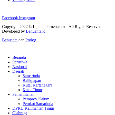
Facebook
Instagram
Copyright 2022 ©
Liputanborneo.com
– All Rights Reserved.
Developed by
Benuanta.id
Benuanta
dan
Prolog
Beranda
Peristiwa
Nasional
Daerah
Samarinda
Balikpapan
Kutai Kartanegara
Kutai Timur
Pemerintahan
Pemprov Kaltim
Pemkot Samarinda
DPRD Kalimantan Timur
Olahraga