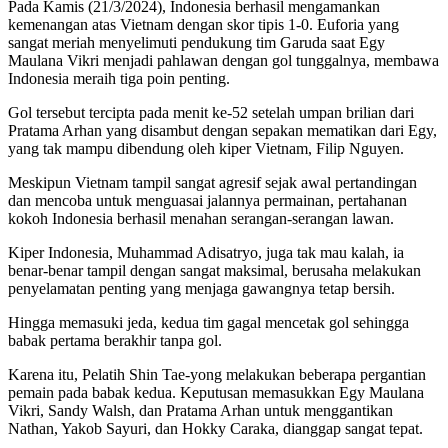
Pada Kamis (21/3/2024), Indonesia berhasil mengamankan
kemenangan atas Vietnam dengan skor tipis 1-0. Euforia yang
sangat meriah menyelimuti pendukung tim Garuda saat Egy
Maulana Vikri menjadi pahlawan dengan gol tunggalnya, membawa
Indonesia meraih tiga poin penting.
Gol tersebut tercipta pada menit ke-52 setelah umpan brilian dari
Pratama Arhan yang disambut dengan sepakan mematikan dari Egy,
yang tak mampu dibendung oleh kiper Vietnam, Filip Nguyen.
Meskipun Vietnam tampil sangat agresif sejak awal pertandingan
dan mencoba untuk menguasai jalannya permainan, pertahanan
kokoh Indonesia berhasil menahan serangan-serangan lawan.
Kiper Indonesia, Muhammad Adisatryo, juga tak mau kalah, ia
benar-benar tampil dengan sangat maksimal, berusaha melakukan
penyelamatan penting yang menjaga gawangnya tetap bersih.
Hingga memasuki jeda, kedua tim gagal mencetak gol sehingga
babak pertama berakhir tanpa gol.
Karena itu, Pelatih Shin Tae-yong melakukan beberapa pergantian
pemain pada babak kedua. Keputusan memasukkan Egy Maulana
Vikri, Sandy Walsh, dan Pratama Arhan untuk menggantikan
Nathan, Yakob Sayuri, dan Hokky Caraka, dianggap sangat tepat.