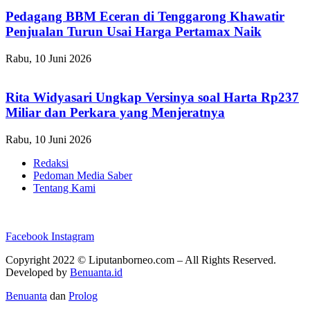
Pedagang BBM Eceran di Tenggarong Khawatir
Penjualan Turun Usai Harga Pertamax Naik
Rabu, 10 Juni 2026
Rita Widyasari Ungkap Versinya soal Harta Rp237
Miliar dan Perkara yang Menjeratnya
Rabu, 10 Juni 2026
Redaksi
Pedoman Media Saber
Tentang Kami
Facebook
Instagram
Copyright 2022 ©
Liputanborneo.com
– All Rights Reserved.
Developed by
Benuanta.id
Benuanta
dan
Prolog