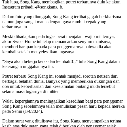
Tak lupa, Song Kang membagikan potret terbarunya dulu ke akun
Instagram pribadi -@songkang_b.
Dalam foto yang diunggah, Song Kang terlihat gagah berkharisma
namun juga sangat manis dengan gaya rambut cepak yang
terbarunya itu.
Meski dihadapkan pada tugas berat menjalani wajib militernya,
aktor Sweet Home ini tetap memancarkan senyum manisnya,
memberi harapan kepada para penggemarnya bahwa dia akan
kembali setelah menyelesaikan tugasnya.
“Saya akan bekerja keras dan kembali!!!,” tulis Song Kang dalam
keterangan unggahannya itu.
Potret terbaru Song Kang ini sontak menjadi sorotan netizen dari
berbagai belahan dunia. Banyak yang memberikan dukungan dan
doa untuk keberhasilan dan keselamatan bintang muda tersebut
selama masa tugasnya di militer.
Walau kepergiannya meninggalkan kesedihan bagi para penggemar,
Song Kang sebelumnya telah menuliskan pesan haru kepada mereka
pada Senin (1/4/2024).
Dalam surat yang ditulisnya itu, Song Kang menyampaikan terima
kasih atas dukungan yang telah diberikan oleh penggemar sejak