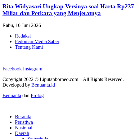
Rita Widyasari Ungkap Versinya soal Harta Rp237
Miliar dan Perkara yang Menjeratnya
Rabu, 10 Juni 2026
Redaksi
Pedoman Media Saber
Tentang Kami
Facebook
Instagram
Copyright 2022 ©
Liputanborneo.com
– All Rights Reserved.
Developed by
Benuanta.id
Benuanta
dan
Prolog
Beranda
Peristiwa
Nasional
Daerah
Samarinda