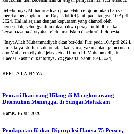
kerukunan dan kebersamaan di tengah perayaan hari suci tersebut.
Sebelumnya, Muhammadiyah juga telah mengumumkan bahwa
mereka menetapkan Hari Raya Idulfitri jatuh pada tanggal 10 April
2024. Hal ini sejalan dengan keputusan yang diambil oleh
pemerintah, sehingga diprediksi bahwa perayaan Idulfitri akan
bersama-sama dirayakan oleh umat Islam di seluruh Indonesia.
“InsyaAllah Muhammadiyah akan ber-Idul Fitri pada 10 April 2024,
tampaknya Idulfitri kali ini kita akan sama, yakni antara pemerintah
dan Muhammadiyah,” jelas ketua Umum PP Muhammadiyah
Haedar Nashir di kantornya, Yogyakarta, Sabtu (6/4/2024).
BERITA LAINNYA
Pencari Ikan yang Hilang di Mangkurawang
Ditemukan Meninggal di Sungai Mahakam
Kamis, 16 Juli 2026
Pendapatan Kukar Diproyeksi Hanya 75 Persen,