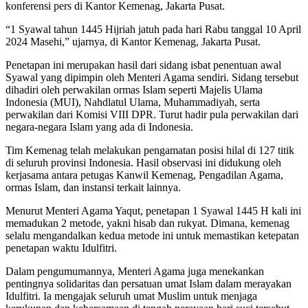
konferensi pers di Kantor Kemenag, Jakarta Pusat.
“1 Syawal tahun 1445 Hijriah jatuh pada hari Rabu tanggal 10 April
2024 Masehi,” ujarnya, di Kantor Kemenag, Jakarta Pusat.
Penetapan ini merupakan hasil dari sidang isbat penentuan awal
Syawal yang dipimpin oleh Menteri Agama sendiri. Sidang tersebut
dihadiri oleh perwakilan ormas Islam seperti Majelis Ulama
Indonesia (MUI), Nahdlatul Ulama, Muhammadiyah, serta
perwakilan dari Komisi VIII DPR. Turut hadir pula perwakilan dari
negara-negara Islam yang ada di Indonesia.
Tim Kemenag telah melakukan pengamatan posisi hilal di 127 titik
di seluruh provinsi Indonesia. Hasil observasi ini didukung oleh
kerjasama antara petugas Kanwil Kemenag, Pengadilan Agama,
ormas Islam, dan instansi terkait lainnya.
Menurut Menteri Agama Yaqut, penetapan 1 Syawal 1445 H kali ini
memadukan 2 metode, yakni hisab dan rukyat. Dimana, kemenag
selalu mengandalkan kedua metode ini untuk memastikan ketepatan
penetapan waktu Idulfitri.
Dalam pengumumannya, Menteri Agama juga menekankan
pentingnya solidaritas dan persatuan umat Islam dalam merayakan
Idulfitri. Ia mengajak seluruh umat Muslim untuk menjaga