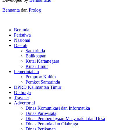
Developed by
Benuanta.id
Benuanta
dan
Prolog
Beranda
Peristiwa
Nasional
Daerah
Samarinda
Balikpapan
Kutai Kartanegara
Kutai Timur
Pemerintahan
Pemprov Kaltim
Pemkot Samarinda
DPRD Kalimantan Timur
Olahraga
Traveler
Advertorial
Dinas Komunikasi dan Informatika
Dinas Pariwisata
Dinas Pemberdayaan Masyarakat dan Desa
Dinas Pemuda dan Olahraga
Dinas Perikanan