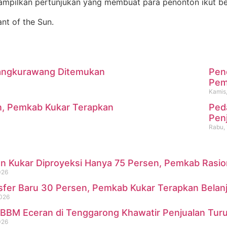
mpilkan pertunjukan yang membuat para penonton ikut ber
nt of the Sun.
 Mangkurawang Ditemukan
Pen
m
Pemk
Kamis,
n, Pemkab Kukar Terapkan
Ped
i Mangkurawang Ditemukan Me
Pen
Rabu, 
 Kukar Diproyeksi Hanya 75 Persen, Pemkab Rasional
026
sfer Baru 30 Persen, Pemkab Kukar Terapkan Belan
2026
BBM Eceran di Tenggarong Khawatir Penjualan Turu
026