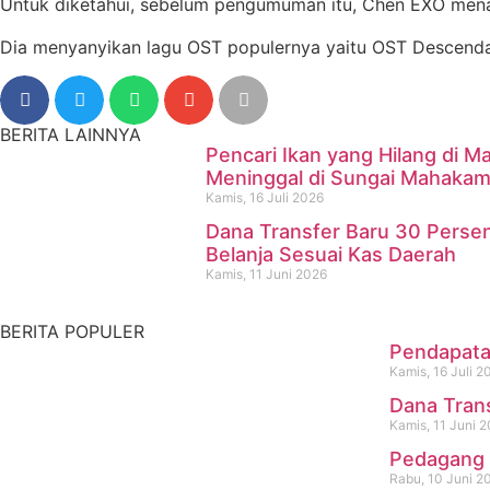
Untuk diketahui, sebelum pengumuman itu, Chen EXO mena
Dia menyanyikan lagu OST populernya yaitu OST Descenda
BERITA LAINNYA
Pencari Ikan yang Hilang di
Meninggal di Sungai Mahaka
Kamis, 16 Juli 2026
Dana Transfer Baru 30 Perse
Pencari Ikan yang Hilang d
Belanja Sesuai Kas Daerah
Kamis, 11 Juni 2026
Kamis, 16 Juli 2026
BERITA POPULER
Pendapatan
Kamis, 16 Juli 2
Dana Tran
Kamis, 11 Juni 
Pedagang 
Rabu, 10 Juni 2