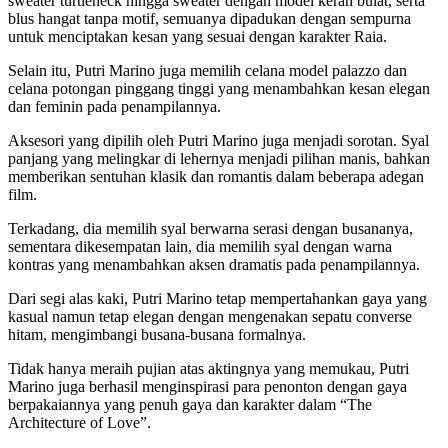
sweater turtleneck hingga sweater dengan model kerah bulat, serta
blus hangat tanpa motif, semuanya dipadukan dengan sempurna
untuk menciptakan kesan yang sesuai dengan karakter Raia.
Selain itu, Putri Marino juga memilih celana model palazzo dan
celana potongan pinggang tinggi yang menambahkan kesan elegan
dan feminin pada penampilannya.
Aksesori yang dipilih oleh Putri Marino juga menjadi sorotan. Syal
panjang yang melingkar di lehernya menjadi pilihan manis, bahkan
memberikan sentuhan klasik dan romantis dalam beberapa adegan
film.
Terkadang, dia memilih syal berwarna serasi dengan busananya,
sementara dikesempatan lain, dia memilih syal dengan warna
kontras yang menambahkan aksen dramatis pada penampilannya.
Dari segi alas kaki, Putri Marino tetap mempertahankan gaya yang
kasual namun tetap elegan dengan mengenakan sepatu converse
hitam, mengimbangi busana-busana formalnya.
Tidak hanya meraih pujian atas aktingnya yang memukau, Putri
Marino juga berhasil menginspirasi para penonton dengan gaya
berpakaiannya yang penuh gaya dan karakter dalam “The
Architecture of Love”.