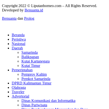
Copyright 2022 ©
Liputanborneo.com
– All Rights Reserved.
Developed by
Benuanta.id
Benuanta
dan
Prolog
Beranda
Peristiwa
Nasional
Daerah
Samarinda
Balikpapan
Kutai Kartanegara
Kutai Timur
Pemerintahan
Pemprov Kaltim
Pemkot Samarinda
DPRD Kalimantan Timur
Olahraga
Traveler
Advertorial
Dinas Komunikasi dan Informatika
Dinas Pariwisata