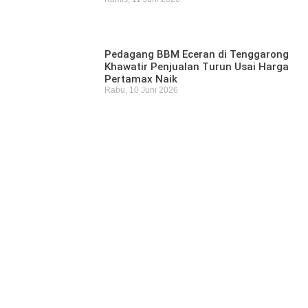
Pedagang BBM Eceran di Tenggarong
Khawatir Penjualan Turun Usai Harga
Pertamax Naik
Rabu, 10 Juni 2026
Pencari Ikan yang Hilang di Mangkurawang