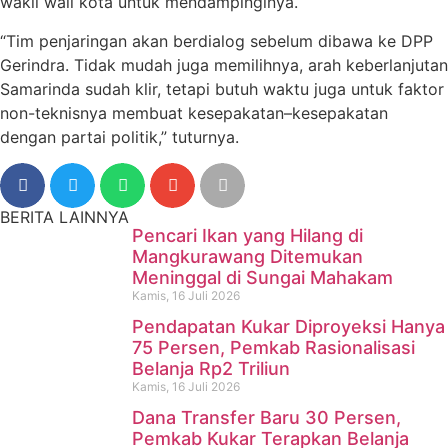
wakil wali kota untuk mendampinginya.
“Tim penjaringan akan berdialog sebelum dibawa ke DPP
Gerindra. Tidak mudah juga memilihnya, arah keberlanjutan
Samarinda sudah klir, tetapi butuh waktu juga untuk faktor
non-teknisnya membuat kesepakatan–kesepakatan
dengan partai politik,” tuturnya.
BERITA LAINNYA
Pencari Ikan yang Hilang di
Mangkurawang Ditemukan
Meninggal di Sungai Mahakam
Kamis, 16 Juli 2026
Pendapatan Kukar Diproyeksi Hanya
75 Persen, Pemkab Rasionalisasi
Belanja Rp2 Triliun
Kamis, 16 Juli 2026
Dana Transfer Baru 30 Persen,
Pencari Ikan yang Hilang di
Pemkab Kukar Terapkan Belanja