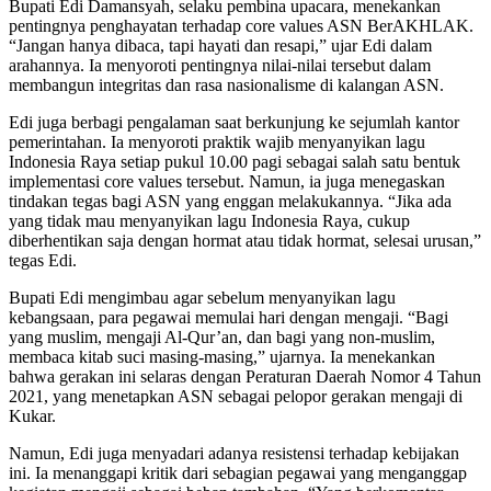
Bupati Edi Damansyah, selaku pembina upacara, menekankan
pentingnya penghayatan terhadap core values ASN BerAKHLAK.
“Jangan hanya dibaca, tapi hayati dan resapi,” ujar Edi dalam
arahannya. Ia menyoroti pentingnya nilai-nilai tersebut dalam
membangun integritas dan rasa nasionalisme di kalangan ASN.
Edi juga berbagi pengalaman saat berkunjung ke sejumlah kantor
pemerintahan. Ia menyoroti praktik wajib menyanyikan lagu
Indonesia Raya setiap pukul 10.00 pagi sebagai salah satu bentuk
implementasi core values tersebut. Namun, ia juga menegaskan
tindakan tegas bagi ASN yang enggan melakukannya. “Jika ada
yang tidak mau menyanyikan lagu Indonesia Raya, cukup
diberhentikan saja dengan hormat atau tidak hormat, selesai urusan,”
tegas Edi.
Bupati Edi mengimbau agar sebelum menyanyikan lagu
kebangsaan, para pegawai memulai hari dengan mengaji. “Bagi
yang muslim, mengaji Al-Qur’an, dan bagi yang non-muslim,
membaca kitab suci masing-masing,” ujarnya. Ia menekankan
bahwa gerakan ini selaras dengan Peraturan Daerah Nomor 4 Tahun
2021, yang menetapkan ASN sebagai pelopor gerakan mengaji di
Kukar.
Namun, Edi juga menyadari adanya resistensi terhadap kebijakan
ini. Ia menanggapi kritik dari sebagian pegawai yang menganggap