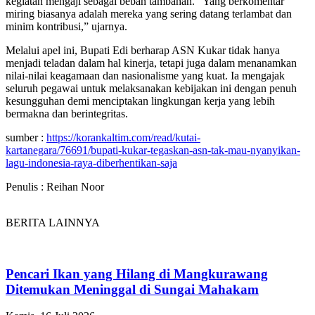
kegiatan mengaji sebagai beban tambahan. “Yang berkomentar
miring biasanya adalah mereka yang sering datang terlambat dan
minim kontribusi,” ujarnya.
Melalui apel ini, Bupati Edi berharap ASN Kukar tidak hanya
menjadi teladan dalam hal kinerja, tetapi juga dalam menanamkan
nilai-nilai keagamaan dan nasionalisme yang kuat. Ia mengajak
seluruh pegawai untuk melaksanakan kebijakan ini dengan penuh
kesungguhan demi menciptakan lingkungan kerja yang lebih
bermakna dan berintegritas.
sumber :
https://korankaltim.com/read/kutai-
kartanegara/76691/bupati-kukar-tegaskan-asn-tak-mau-nyanyikan-
lagu-indonesia-raya-diberhentikan-saja
Penulis : Reihan Noor
BERITA LAINNYA
Pencari Ikan yang Hilang di Mangkurawang
Ditemukan Meninggal di Sungai Mahakam