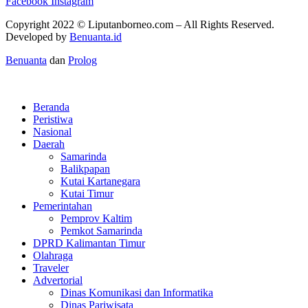
Facebook
Instagram
Copyright 2022 ©
Liputanborneo.com
– All Rights Reserved.
Developed by
Benuanta.id
Benuanta
dan
Prolog
Beranda
Peristiwa
Nasional
Daerah
Samarinda
Balikpapan
Kutai Kartanegara
Kutai Timur
Pemerintahan
Pemprov Kaltim
Pemkot Samarinda
DPRD Kalimantan Timur
Olahraga
Traveler
Advertorial
Dinas Komunikasi dan Informatika
Dinas Pariwisata