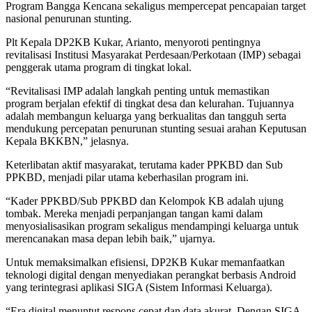
Program Bangga Kencana sekaligus mempercepat pencapaian target
nasional penurunan stunting.
Plt Kepala DP2KB Kukar, Arianto, menyoroti pentingnya
revitalisasi Institusi Masyarakat Perdesaan/Perkotaan (IMP) sebagai
penggerak utama program di tingkat lokal.
“Revitalisasi IMP adalah langkah penting untuk memastikan
program berjalan efektif di tingkat desa dan kelurahan. Tujuannya
adalah membangun keluarga yang berkualitas dan tangguh serta
mendukung percepatan penurunan stunting sesuai arahan Keputusan
Kepala BKKBN,” jelasnya.
Keterlibatan aktif masyarakat, terutama kader PPKBD dan Sub
PPKBD, menjadi pilar utama keberhasilan program ini.
“Kader PPKBD/Sub PPKBD dan Kelompok KB adalah ujung
tombak. Mereka menjadi perpanjangan tangan kami dalam
menyosialisasikan program sekaligus mendampingi keluarga untuk
merencanakan masa depan lebih baik,” ujarnya.
Untuk memaksimalkan efisiensi, DP2KB Kukar memanfaatkan
teknologi digital dengan menyediakan perangkat berbasis Android
yang terintegrasi aplikasi SIGA (Sistem Informasi Keluarga).
“Era digital menuntut respons cepat dan data akurat. Dengan SIGA,