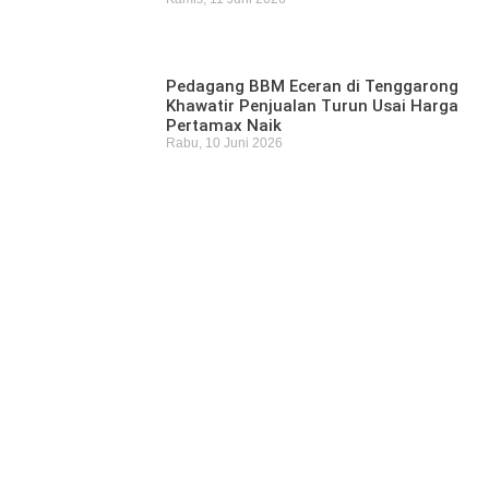
Pedagang BBM Eceran di Tenggarong
Khawatir Penjualan Turun Usai Harga
Pertamax Naik
Rabu, 10 Juni 2026
Pencari Ikan yang Hilang di Mangkurawang