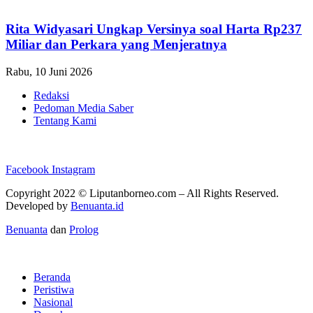
Rita Widyasari Ungkap Versinya soal Harta Rp237
Miliar dan Perkara yang Menjeratnya
Rabu, 10 Juni 2026
Redaksi
Pedoman Media Saber
Tentang Kami
Facebook
Instagram
Copyright 2022 ©
Liputanborneo.com
– All Rights Reserved.
Developed by
Benuanta.id
Benuanta
dan
Prolog
Beranda
Peristiwa
Nasional