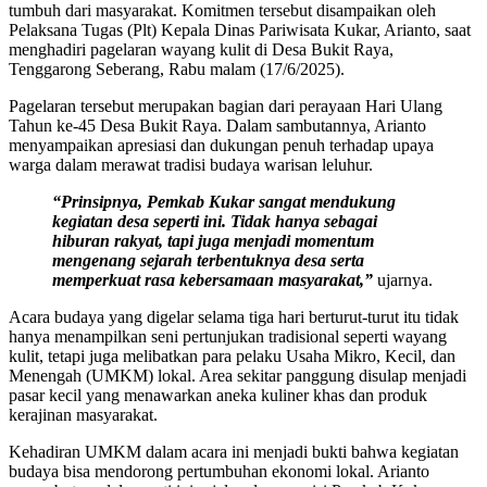
tumbuh dari masyarakat. Komitmen tersebut disampaikan oleh
Pelaksana Tugas (Plt) Kepala Dinas Pariwisata Kukar, Arianto, saat
menghadiri pagelaran wayang kulit di Desa Bukit Raya,
Tenggarong Seberang, Rabu malam (17/6/2025).
Pagelaran tersebut merupakan bagian dari perayaan Hari Ulang
Tahun ke-45 Desa Bukit Raya. Dalam sambutannya, Arianto
menyampaikan apresiasi dan dukungan penuh terhadap upaya
warga dalam merawat tradisi budaya warisan leluhur.
“Prinsipnya, Pemkab Kukar sangat mendukung
kegiatan desa seperti ini. Tidak hanya sebagai
hiburan rakyat, tapi juga menjadi momentum
mengenang sejarah terbentuknya desa serta
memperkuat rasa kebersamaan masyarakat,”
ujarnya.
Acara budaya yang digelar selama tiga hari berturut-turut itu tidak
hanya menampilkan seni pertunjukan tradisional seperti wayang
kulit, tetapi juga melibatkan para pelaku Usaha Mikro, Kecil, dan
Menengah (UMKM) lokal. Area sekitar panggung disulap menjadi
pasar kecil yang menawarkan aneka kuliner khas dan produk
kerajinan masyarakat.
Kehadiran UMKM dalam acara ini menjadi bukti bahwa kegiatan
budaya bisa mendorong pertumbuhan ekonomi lokal. Arianto