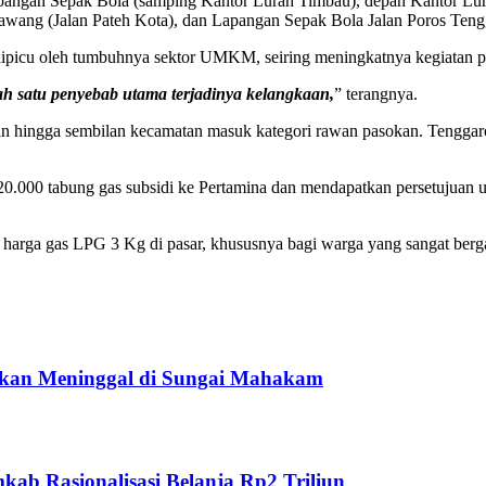
 Lapangan Sepak Bola (samping Kantor Lurah Timbau), depan Kantor Lur
wang (Jalan Pateh Kota), dan Lapangan Sepak Bola Jalan Poros Ten
picu oleh tumbuhnya sektor UMKM, seiring meningkatnya kegiatan par
 satu penyebab utama terjadinya kelangkaan,
” terangnya.
pan hingga sembilan kecamatan masuk kategori rawan pasokan. Tenggar
000 tabung gas subsidi ke Pertamina dan mendapatkan persetujuan untuk
harga gas LPG 3 Kg di pasar, khususnya bagi warga yang sangat berga
ukan Meninggal di Sungai Mahakam
ab Rasionalisasi Belanja Rp2 Triliun