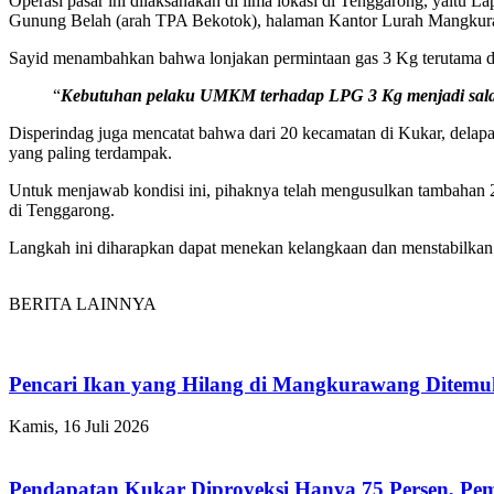
Operasi pasar ini dilaksanakan di lima lokasi di Tenggarong, yaitu
Gunung Belah (arah TPA Bekotok), halaman Kantor Lurah Mangkura
Sayid menambahkan bahwa lonjakan permintaan gas 3 Kg terutama di
“
Kebutuhan pelaku UMKM terhadap LPG 3 Kg menjadi salah
Disperindag juga mencatat bahwa dari 20 kecamatan di Kukar, dela
yang paling terdampak.
Untuk menjawab kondisi ini, pihaknya telah mengusulkan tambahan 20.
di Tenggarong.
Langkah ini diharapkan dapat menekan kelangkaan dan menstabilkan 
BERITA LAINNYA
Pencari Ikan yang Hilang di Mangkurawang Ditem
Kamis, 16 Juli 2026
Pendapatan Kukar Diproyeksi Hanya 75 Persen, Pemk