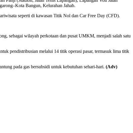
ah Panji (Stadion, Jalan Tenis Lapangan), Lapangan Voli Jalan
ggarong–Kota Bangun, Kelurahan Jahab.
iwisata seperti di kawasan Titik Nol dan Car Free Day (CFD).
ong, sebagai wilayah perkotaan dan pusat UMKM, menjadi salah satu
 pendistribusian melalui 14 titik operasi pasar, termasuk lima titik
ntung pada gas bersubsidi untuk kebutuhan sehari-hari.
(Adv)