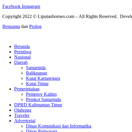
Facebook
Instagram
Copyright 2022 ©
Liputanborneo.com
– All Rights Reserved. Deve
Benuanta
dan
Prolog
Beranda
Peristiwa
Nasional
Daerah
Samarinda
Balikpapan
Kutai Kartanegara
Kutai Timur
Pemerintahan
Pemprov Kaltim
Pemkot Samarinda
DPRD Kalimantan Timur
Olahraga
Traveler
Advertorial
Dinas Komunikasi dan Informatika
Dinas Pariwisata