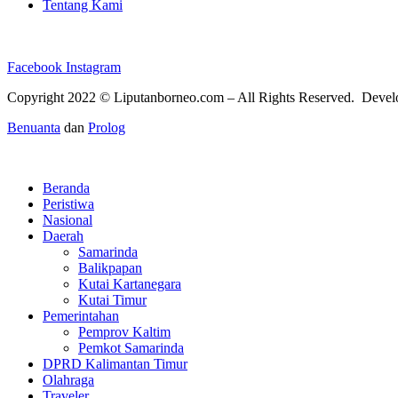
Tentang Kami
Facebook
Instagram
Copyright 2022 ©
Liputanborneo.com
– All Rights Reserved. Deve
Benuanta
dan
Prolog
Beranda
Peristiwa
Nasional
Daerah
Samarinda
Balikpapan
Kutai Kartanegara
Kutai Timur
Pemerintahan
Pemprov Kaltim
Pemkot Samarinda
DPRD Kalimantan Timur
Olahraga
Traveler