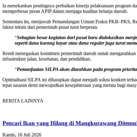
Ia menekankan pentingnya perbaikan kinerja pelaksanaan program d
memperbesar peran APIP dalam menjaga kualitas belanja daerah.
Sementara itu, menjawab Pemandangan Umum Fraksi PKB–PKS, Rendi
faktor teknis dari pemerintah pusat turut berperan.
“
Sebagian besar kegiatan dari pusat baru dialokasikan men
seperti dana kurang bayar atau dana reguler juga turut me
Rendi menegaskan komitmen pemerintah daerah untuk mengarahkan pe
infrastruktur jalan, kesehatan, dan pendidikan.
“
Pemanfaatan SILPA akan diarahkan pada program priorita
Optimalisasi SILPA ini diharapkan dapat menjadi solusi konkret te
tepat sasaran demi mewujudkan kesejahteraan yang merata bagi masy
BERITA LAINNYA
Pencari Ikan yang Hilang di Mangkurawang Ditem
Kamis, 16 Juli 2026