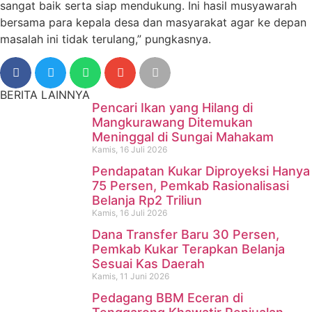
sangat baik serta siap mendukung. Ini hasil musyawarah
bersama para kepala desa dan masyarakat agar ke depan
masalah ini tidak terulang,” pungkasnya.
BERITA LAINNYA
Pencari Ikan yang Hilang di
Mangkurawang Ditemukan
Meninggal di Sungai Mahakam
Kamis, 16 Juli 2026
Pendapatan Kukar Diproyeksi Hanya
75 Persen, Pemkab Rasionalisasi
Belanja Rp2 Triliun
Kamis, 16 Juli 2026
Dana Transfer Baru 30 Persen,
Pencari Ikan yang Hilang di
Pemkab Kukar Terapkan Belanja
Sesuai Kas Daerah
Mangkurawang Ditemukan
Kamis, 11 Juni 2026
Meninggal di Sungai
Pedagang BBM Eceran di