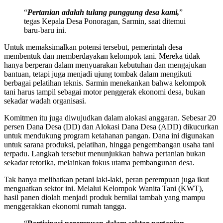
“
Pertanian adalah tulang punggung desa kami,
”
tegas Kepala Desa Ponoragan, Sarmin, saat ditemui
baru-baru ini.
Untuk memaksimalkan potensi tersebut, pemerintah desa
membentuk dan memberdayakan kelompok tani. Mereka tidak
hanya berperan dalam menyuarakan kebutuhan dan mengajukan
bantuan, tetapi juga menjadi ujung tombak dalam mengikuti
berbagai pelatihan teknis. Sarmin menekankan bahwa kelompok
tani harus tampil sebagai motor penggerak ekonomi desa, bukan
sekadar wadah organisasi.
Komitmen itu juga diwujudkan dalam alokasi anggaran. Sebesar 20
persen Dana Desa (DD) dan Alokasi Dana Desa (ADD) dikucurkan
untuk mendukung program ketahanan pangan. Dana ini digunakan
untuk sarana produksi, pelatihan, hingga pengembangan usaha tani
terpadu. Langkah tersebut menunjukkan bahwa pertanian bukan
sekadar retorika, melainkan fokus utama pembangunan desa.
Tak hanya melibatkan petani laki-laki, peran perempuan juga ikut
menguatkan sektor ini. Melalui Kelompok Wanita Tani (KWT),
hasil panen diolah menjadi produk bernilai tambah yang mampu
menggerakkan ekonomi rumah tangga.