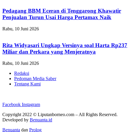
Pedagang BBM Eceran di Tenggarong Khawatir
Penjualan Turun Usai Harga Pertamax Naik
Rabu, 10 Juni 2026
Rita Widyasari Ungkap Versinya soal Harta Rp237
Miliar dan Perkara yang Menjeratnya
Rabu, 10 Juni 2026
Redaksi
Pedoman Media Saber
Tentang Kami
Facebook
Instagram
Copyright 2022 ©
Liputanborneo.com
– All Rights Reserved.
Developed by
Benuanta.id
Benuanta
dan
Prolog