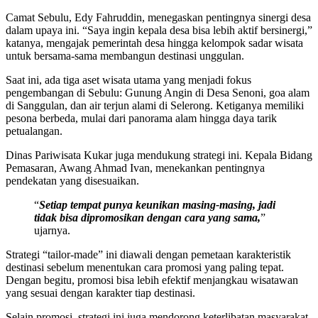
Camat Sebulu, Edy Fahruddin, menegaskan pentingnya sinergi desa
dalam upaya ini. “Saya ingin kepala desa bisa lebih aktif bersinergi,”
katanya, mengajak pemerintah desa hingga kelompok sadar wisata
untuk bersama-sama membangun destinasi unggulan.
Saat ini, ada tiga aset wisata utama yang menjadi fokus
pengembangan di Sebulu: Gunung Angin di Desa Senoni, goa alam
di Sanggulan, dan air terjun alami di Selerong. Ketiganya memiliki
pesona berbeda, mulai dari panorama alam hingga daya tarik
petualangan.
Dinas Pariwisata Kukar juga mendukung strategi ini. Kepala Bidang
Pemasaran, Awang Ahmad Ivan, menekankan pentingnya
pendekatan yang disesuaikan.
“
Setiap tempat punya keunikan masing-masing, jadi
tidak bisa dipromosikan dengan cara yang sama,
”
ujarnya.
Strategi “tailor-made” ini diawali dengan pemetaan karakteristik
destinasi sebelum menentukan cara promosi yang paling tepat.
Dengan begitu, promosi bisa lebih efektif menjangkau wisatawan
yang sesuai dengan karakter tiap destinasi.
Selain promosi, strategi ini juga mendorong keterlibatan masyarakat