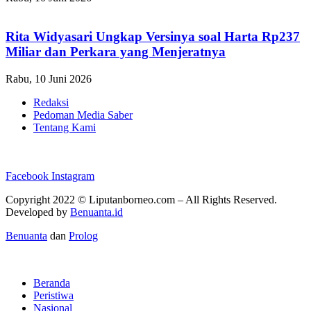
Rita Widyasari Ungkap Versinya soal Harta Rp237
Miliar dan Perkara yang Menjeratnya
Rabu, 10 Juni 2026
Redaksi
Pedoman Media Saber
Tentang Kami
Facebook
Instagram
Copyright 2022 ©
Liputanborneo.com
– All Rights Reserved.
Developed by
Benuanta.id
Benuanta
dan
Prolog
Beranda
Peristiwa
Nasional