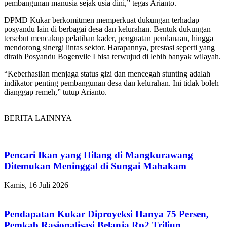
pembangunan manusia sejak usia dini,” tegas Arianto.
DPMD Kukar berkomitmen memperkuat dukungan terhadap
posyandu lain di berbagai desa dan kelurahan. Bentuk dukungan
tersebut mencakup pelatihan kader, penguatan pendanaan, hingga
mendorong sinergi lintas sektor. Harapannya, prestasi seperti yang
diraih Posyandu Bogenvile I bisa terwujud di lebih banyak wilayah.
“Keberhasilan menjaga status gizi dan mencegah stunting adalah
indikator penting pembangunan desa dan kelurahan. Ini tidak boleh
dianggap remeh,” tutup Arianto.
BERITA LAINNYA
Pencari Ikan yang Hilang di Mangkurawang
Ditemukan Meninggal di Sungai Mahakam
Kamis, 16 Juli 2026
Pendapatan Kukar Diproyeksi Hanya 75 Persen,
Pemkab Rasionalisasi Belanja Rp2 Triliun