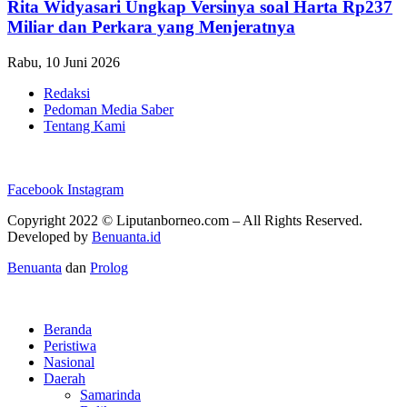
Rita Widyasari Ungkap Versinya soal Harta Rp237
Miliar dan Perkara yang Menjeratnya
Rabu, 10 Juni 2026
Redaksi
Pedoman Media Saber
Tentang Kami
Facebook
Instagram
Copyright 2022 ©
Liputanborneo.com
– All Rights Reserved.
Developed by
Benuanta.id
Benuanta
dan
Prolog
Beranda
Peristiwa
Nasional
Daerah
Samarinda