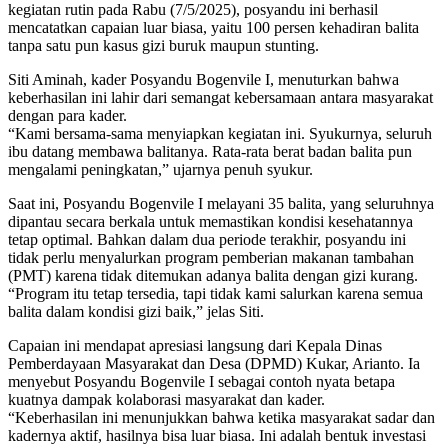
kegiatan rutin pada Rabu (7/5/2025), posyandu ini berhasil
mencatatkan capaian luar biasa, yaitu 100 persen kehadiran balita
tanpa satu pun kasus gizi buruk maupun stunting.
Siti Aminah, kader Posyandu Bogenvile I, menuturkan bahwa
keberhasilan ini lahir dari semangat kebersamaan antara masyarakat
dengan para kader.
“Kami bersama-sama menyiapkan kegiatan ini. Syukurnya, seluruh
ibu datang membawa balitanya. Rata-rata berat badan balita pun
mengalami peningkatan,” ujarnya penuh syukur.
Saat ini, Posyandu Bogenvile I melayani 35 balita, yang seluruhnya
dipantau secara berkala untuk memastikan kondisi kesehatannya
tetap optimal. Bahkan dalam dua periode terakhir, posyandu ini
tidak perlu menyalurkan program pemberian makanan tambahan
(PMT) karena tidak ditemukan adanya balita dengan gizi kurang.
“Program itu tetap tersedia, tapi tidak kami salurkan karena semua
balita dalam kondisi gizi baik,” jelas Siti.
Capaian ini mendapat apresiasi langsung dari Kepala Dinas
Pemberdayaan Masyarakat dan Desa (DPMD) Kukar, Arianto. Ia
menyebut Posyandu Bogenvile I sebagai contoh nyata betapa
kuatnya dampak kolaborasi masyarakat dan kader.
“Keberhasilan ini menunjukkan bahwa ketika masyarakat sadar dan
kadernya aktif, hasilnya bisa luar biasa. Ini adalah bentuk investasi