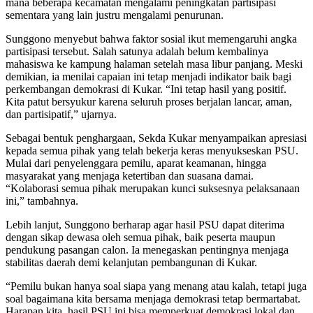
mana beberapa kecamatan mengalami peningkatan partisipasi
sementara yang lain justru mengalami penurunan.
Sunggono menyebut bahwa faktor sosial ikut memengaruhi angka
partisipasi tersebut. Salah satunya adalah belum kembalinya
mahasiswa ke kampung halaman setelah masa libur panjang. Meski
demikian, ia menilai capaian ini tetap menjadi indikator baik bagi
perkembangan demokrasi di Kukar. “Ini tetap hasil yang positif.
Kita patut bersyukur karena seluruh proses berjalan lancar, aman,
dan partisipatif,” ujarnya.
Sebagai bentuk penghargaan, Sekda Kukar menyampaikan apresiasi
kepada semua pihak yang telah bekerja keras menyukseskan PSU.
Mulai dari penyelenggara pemilu, aparat keamanan, hingga
masyarakat yang menjaga ketertiban dan suasana damai.
“Kolaborasi semua pihak merupakan kunci suksesnya pelaksanaan
ini,” tambahnya.
Lebih lanjut, Sunggono berharap agar hasil PSU dapat diterima
dengan sikap dewasa oleh semua pihak, baik peserta maupun
pendukung pasangan calon. Ia menegaskan pentingnya menjaga
stabilitas daerah demi kelanjutan pembangunan di Kukar.
“Pemilu bukan hanya soal siapa yang menang atau kalah, tetapi juga
soal bagaimana kita bersama menjaga demokrasi tetap bermartabat.
Harapan kita, hasil PSU ini bisa memperkuat demokrasi lokal dan