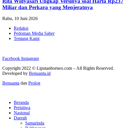
Rita Widyasari Ungkap Versinya soal Harta Rp237
Miliar dan Perkara yang Menjeratnya
Rabu, 10 Juni 2026
Redaksi
Pedoman Media Saber
Tentang Kami
Facebook
Instagram
Copyright 2022 ©
Liputanborneo.com
– All Rights Reserved.
Developed by
Benuanta.id
Benuanta
dan
Prolog
Beranda
Peristiwa
Nasional
Daerah
Samarinda