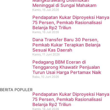
Mangkurawang Ditemukan
Meninggal di Sungai Mahakam
Kamis, 16 Juli 2026
Pendapatan Kukar Diproyeksi Hanya
75 Persen, Pemkab Rasionalisasi
Belanja Rp2 Triliun
Kamis, 16 Juli 2026
Dana Transfer Baru 30 Persen,
Pencari Ikan yang Hilang di
Pemkab Kukar Terapkan Belanja
Sesuai Kas Daerah
Mangkurawang Ditemukan
Kamis, 11 Juni 2026
Meninggal di Sungai
Pedagang BBM Eceran di
Tenggarong Khawatir Penjualan
Mahakam
Turun Usai Harga Pertamax Naik
Rabu, 10 Juni 2026
Kamis, 16 Juli 2026
BERITA POPULER
Pendapatan Kukar Diproyeksi Hanya
75 Persen, Pemkab Rasionalisasi
Belanja Rp2 Triliun
Kamis, 16 Juli 2026