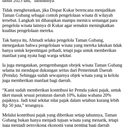
tahun 2023 lalu,” tambahnya.
Tidak mengherankan, jika Dispar Kukar berencana menjadikan
Taman Gubang sebagai contoh pengelolaan wisata di wilayah
tersebut. Langkah ini diharapkan mampu memicu semangat para
pengelola wisata lainnya di Kukar agar semakin meningkatkan
kualitas pengelolaan mereka.
Tak hanya itu, Ahmadi selaku pengelola Taman Gubang,
menegaskan bahwa pengelolaan wisata yang mereka lakukan tidak
hanya untuk kepentingan pribadi, tetapi juga untuk memberikan
manfaat yang nyata bagi warga sekitar.
Ia juga mengatakan, pemgembangan obejek wisata Taman Gubang
selama ini mendapat dukungan serius dari Pemerintah Daerah
(Pemda). Sehingga sudah sewajarnya objek wisata yang ia kelola
juga memberikan manfaat bagi daerah.
“Kami sudah memberikan kontribusi ke Pemda yakni pajak, untuk
tiket masuk sesuai peraturan daerah 10%, kalau wahana 20%
pajaknya. Jadi total sekitar nilai pajak dalam setahun kurang lebih
Rp 50 juta,” terangnya.
Melalui kontribusi pajak yang diberikan setiap tahunnya, Taman
Gubang bukan hanya menjadi tujuan wisata yang menarik, tetapi
juga menjadi penyokong ekonomi yang penting bagi daerah