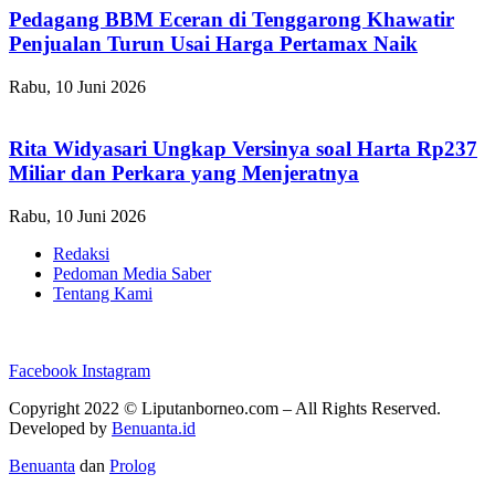
Pedagang BBM Eceran di Tenggarong Khawatir
Penjualan Turun Usai Harga Pertamax Naik
Rabu, 10 Juni 2026
Rita Widyasari Ungkap Versinya soal Harta Rp237
Miliar dan Perkara yang Menjeratnya
Rabu, 10 Juni 2026
Redaksi
Pedoman Media Saber
Tentang Kami
Facebook
Instagram
Copyright 2022 ©
Liputanborneo.com
– All Rights Reserved.
Developed by
Benuanta.id
Benuanta
dan
Prolog