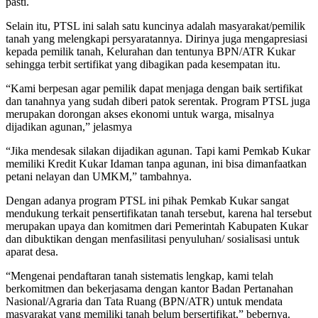
pasti.
Selain itu, PTSL ini salah satu kuncinya adalah masyarakat/pemilik
tanah yang melengkapi persyaratannya. Dirinya juga mengapresiasi
kepada pemilik tanah, Kelurahan dan tentunya BPN/ATR Kukar
sehingga terbit sertifikat yang dibagikan pada kesempatan itu.
“Kami berpesan agar pemilik dapat menjaga dengan baik sertifikat
dan tanahnya yang sudah diberi patok serentak. Program PTSL juga
merupakan dorongan akses ekonomi untuk warga, misalnya
dijadikan agunan,” jelasmya
“Jika mendesak silakan dijadikan agunan. Tapi kami Pemkab Kukar
memiliki Kredit Kukar Idaman tanpa agunan, ini bisa dimanfaatkan
petani nelayan dan UMKM,” tambahnya.
Dengan adanya program PTSL ini pihak Pemkab Kukar sangat
mendukung terkait pensertifikatan tanah tersebut, karena hal tersebut
merupakan upaya dan komitmen dari Pemerintah Kabupaten Kukar
dan dibuktikan dengan menfasilitasi penyuluhan/ sosialisasi untuk
aparat desa.
“Mengenai pendaftaran tanah sistematis lengkap, kami telah
berkomitmen dan bekerjasama dengan kantor Badan Pertanahan
Nasional/Agraria dan Tata Ruang (BPN/ATR) untuk mendata
masyarakat yang memiliki tanah belum bersertifikat,” bebernya.