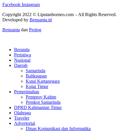
Facebook
Instagram
Copyright 2022 ©
Liputanborneo.com
– All Rights Reserved.
Developed by
Benuanta.id
Benuanta
dan
Prolog
Beranda
Peristiwa
Nasional
Daerah
Samarinda
Balikpapan
Kutai Kartanegara
Kutai Timur
Pemerintahan
Pemprov Kaltim
Pemkot Samarinda
DPRD Kalimantan Timur
Olahraga
Traveler
Advertorial
Dinas Komunikasi dan Informatika