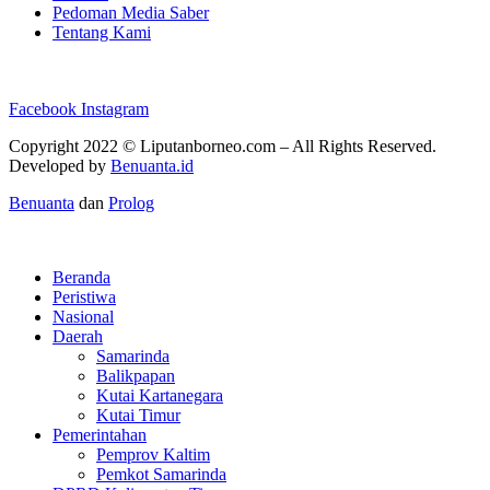
Pedoman Media Saber
Tentang Kami
Facebook
Instagram
Copyright 2022 ©
Liputanborneo.com
– All Rights Reserved.
Developed by
Benuanta.id
Benuanta
dan
Prolog
Beranda
Peristiwa
Nasional
Daerah
Samarinda
Balikpapan
Kutai Kartanegara
Kutai Timur
Pemerintahan
Pemprov Kaltim
Pemkot Samarinda