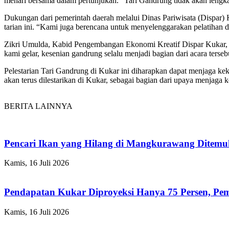
menari bersama dalam pertunjukan. “Tari Gandrung tidak akan lengka
Dukungan dari pemerintah daerah melalui Dinas Pariwisata (Dispar) Ku
tarian ini. “Kami juga berencana untuk menyelenggarakan pelatihan di
Zikri Umulda, Kabid Pengembangan Ekonomi Kreatif Dispar Kukar, m
kami gelar, kesenian gandrung selalu menjadi bagian dari acara terse
Pelestarian Tari Gandrung di Kukar ini diharapkan dapat menjaga k
akan terus dilestarikan di Kukar, sebagai bagian dari upaya menjaga 
BERITA LAINNYA
Pencari Ikan yang Hilang di Mangkurawang Ditem
Kamis, 16 Juli 2026
Pendapatan Kukar Diproyeksi Hanya 75 Persen, Pemk
Kamis, 16 Juli 2026