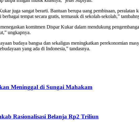
p tanpa iringan musik khasnya,” jelas Supiyan.
kar juga sangat berarti. Bantuan berupa uang pembinaan, peralatan kes
 berbagai tempat secara gratis, termasuk di sekolah-sekolah,” tambahn
enegaskan komitmen Dispar Kukar dalam mendukung pengembangan kese
but,” ungkapnya.
ekayaan budaya bangsa dan sekaligus meningkatkan perekonomian masya
kebudayaan yang ada di Indonesia,” tandasnya.
ukan Meninggal di Sungai Mahakam
ab Rasionalisasi Belanja Rp2 Triliun