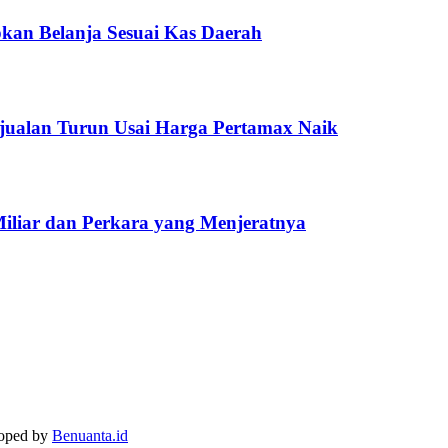
kan Belanja Sesuai Kas Daerah
jualan Turun Usai Harga Pertamax Naik
Miliar dan Perkara yang Menjeratnya
loped by
Benuanta.id