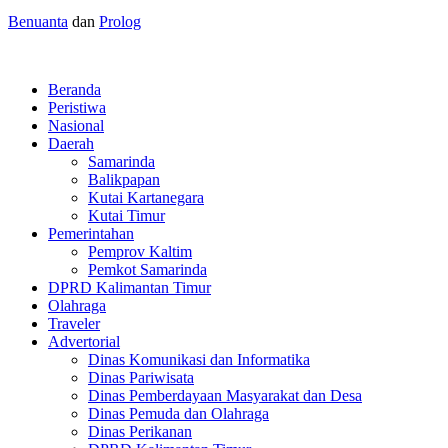
Benuanta
dan
Prolog
Beranda
Peristiwa
Nasional
Daerah
Samarinda
Balikpapan
Kutai Kartanegara
Kutai Timur
Pemerintahan
Pemprov Kaltim
Pemkot Samarinda
DPRD Kalimantan Timur
Olahraga
Traveler
Advertorial
Dinas Komunikasi dan Informatika
Dinas Pariwisata
Dinas Pemberdayaan Masyarakat dan Desa
Dinas Pemuda dan Olahraga
Dinas Perikanan