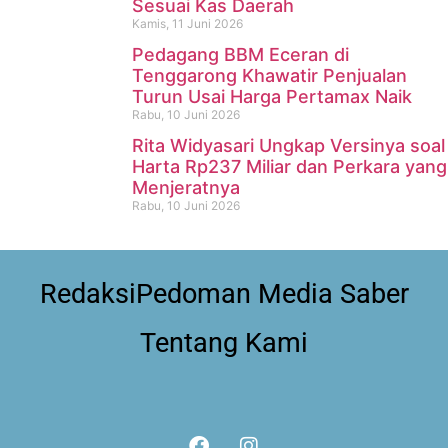
Sesuai Kas Daerah
Kamis, 11 Juni 2026
Pedagang BBM Eceran di
Tenggarong Khawatir Penjualan
Turun Usai Harga Pertamax Naik
Rabu, 10 Juni 2026
Rita Widyasari Ungkap Versinya soal
Harta Rp237 Miliar dan Perkara yang
Menjeratnya
Rabu, 10 Juni 2026
Redaksi
Pedoman Media Saber
Tentang Kami