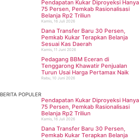
Pendapatan Kukar Diproyeksi Hanya
75 Persen, Pemkab Rasionalisasi
Belanja Rp2 Triliun
Kamis, 16 Juli 2026
Dana Transfer Baru 30 Persen,
Pencari Ikan yang Hilang di
Pemkab Kukar Terapkan Belanja
Sesuai Kas Daerah
Mangkurawang Ditemukan
Kamis, 11 Juni 2026
Meninggal di Sungai
Pedagang BBM Eceran di
Tenggarong Khawatir Penjualan
Mahakam
Turun Usai Harga Pertamax Naik
Rabu, 10 Juni 2026
Kamis, 16 Juli 2026
BERITA POPULER
Pendapatan Kukar Diproyeksi Hanya
75 Persen, Pemkab Rasionalisasi
Belanja Rp2 Triliun
Kamis, 16 Juli 2026
Dana Transfer Baru 30 Persen,
Pemkab Kukar Terapkan Belanja